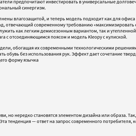
атели предпочитают инвестировать в универсальные долговеч
ональный синергизм.
лнены влагозащитой, и теперь модель подходит как для офиса 
ход, отвечающий современному требованию «максимизировать 
лужить как легким демисезонным вариантом, так и утепленной
ra с отсоединяющимся поясом и модель Kleopy с кулиской.
дели, обогащая их современными технологическими решениями
ать обувь без использования рук. Эффект дает сочетание твер
его форму язычка
 но нередко становятся элементом дизайна или образа. Так, в
Эта тенденция — ответ на запрос современного потребителя, 