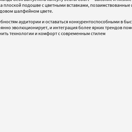
 на плоской подошве с цветными вставками, позаимствованные 
ендовом шалфейном цвете.
бностям аудитории и оставаться конкурентоспособными в бы
янно эволюционирует, и интеграция более ярких трендов помо
нить технологии и комфорт с современным стилем