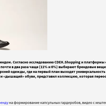
ендом. Согласно исследованию CDEK.Shopping и платформы 
 почти в два раза чаще (11% и 6%) выбирают брендовые вещ
верхней одежды, где на первый план выходят универсальност
и «дышащей» обуви, представил коллекцию, которая переосм
ренду
на формирование капсульных гардеробов, видео с хештег