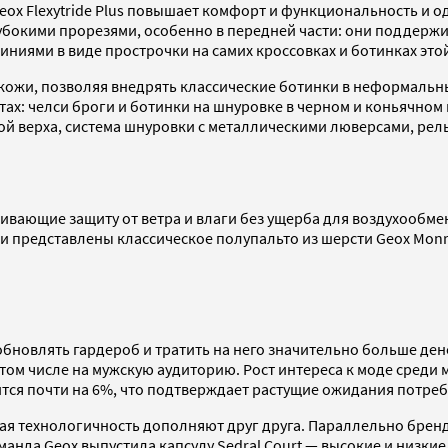
eox Flexytride Plus повышает комфорт и функциональность и 
убокими прорезями, особенно в передней части: они поддерж
ниями в виде прострочки на самих кроссовках и ботинках это
 кожи, позволяя внедрять классические ботинки в неформальны
ах: челси броги и ботинки на шнуровке в черном и коньячном ц
й верха, система шнуровки с металлическими люверсами, рел
вающие защиту от ветра и влаги без ущерба для воздухообмен
представлены классическое полупальто из шерсти Geox Monrea
обновлять гардероб и тратить на него значительно больше дене
том числе на мужскую аудиторию. Рост интереса к моде среди
чится почти на 6%, что подтверждает растущие ожидания потре
сокая технологичность дополняют друг друга. Параллельно бре
манда Geox выпустила капсулу Sedral Court — высокие и низки