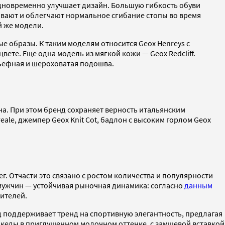
одновременно улучшает дизайн. Большую гибкость обуви
ивают и облегчают нормальное сгибание стопы во время
й же модели.
е образы. К таким моделям относится Geox Henreys с
вете. Еще одна модель из мягкой кожи — Geox Redcliff.
ьефная и шероховатая подошва.
а. При этом бренд сохраняет верность итальянским
le, джемпер Geox Knit Cot, бадлон с высоким горлом Geox
г. Отчасти это связано с ростом количества и популярности
 мужчин — устойчивая рыночная динамика: согласно
данным
бителей.
нд поддерживает тренд на спортивную
элегантность, предлагая
е кеды в приглушенном молочном оттенке, с замшевой вставкой