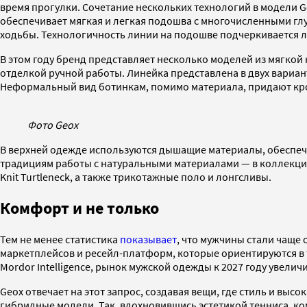
время прогулки. Сочетание нескольких технологий в модели G
обеспечивает мягкая и легкая подошва с многочисленными гл
ходьбы. Технологичность линии на подошве подчеркивается ли
В этом году бренд представляет несколько моделей из мягкой
отделкой ручной работы. Линейка представлена в двух вариант
Неформальный вид ботинкам, помимо материала, придают кро
Фото Geox
В верхней одежде используются дышащие материалы, обеспечи
традициям работы с натуральными материалами — в коллекции 
Knit Turtleneck, а также трикотажные поло и лонгсливы.
Комфорт и не только
Тем не менее статистика
показывает
, что мужчины стали чаще 
маркетплейсов и ресейл-платформ, которые ориентируются в 
Mordor Intelligence, рынок мужской одежды к 2027 году увели
Geox отвечает на этот запрос, создавая вещи, где стиль и вы
гибридные модели. Так, вдохновившись эстетикой тенниса, ко