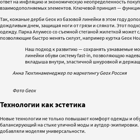
ответ на инфляцию и экономическую неопределенность покуп
взаимодополняемых элементов. Ключевой принцип — функци
Так, кожаные дерби Geox из базовой линейки в этом году допо
дождливым днем, защищая ноги от грязи и слякоти. Этот под
одежду. Парка Anyweco со съемной стеганой жилеткой может с
позволяющие быстро менять силуэт, например куртка Geox Hoa
Наш подход к развитию — сохранять узнаваемые мо
линейки обуви систему fast-in, позволяющую надев
вкладыша внутри, эластичной шнуровкой и держащ
Анна Тюхтина
менеджер по маркетингу Geox Россия
Фото Geox
Технологии как эстетика
Новые технологии не только повышают комфорт одежды и обуви,
балансирующий на стыке уличной моды и аутдор-экипировки. 
добавляли моделям универсальности.