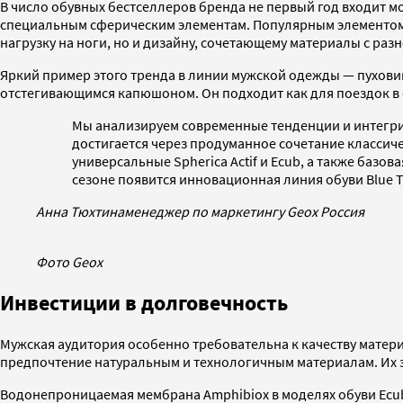
В число обувных бестселлеров бренда не первый год входит 
специальным сферическим элементам. Популярным элементом 
нагрузку на ноги, но и дизайну, сочетающему материалы с разн
Яркий пример этого тренда в линии мужской одежды — пуховик 
отстегивающимся капюшоном. Он подходит как для поездок в 
Мы анализируем современные тенденции и интегрир
достигается через продуманное сочетание класси
универсальные Spherica Actif и Ecub, а также баз
сезоне появится инновационная линия обуви Blue 
Анна Тюхтина
менеджер по маркетингу Geox Россия
Фото Geox
Инвестиции в долговечность
Мужская аудитория особенно требовательна к качеству матер
предпочтение натуральным и технологичным материалам. Их з
Водонепроницаемая мембрана Amphibiox в моделях обуви Ecube