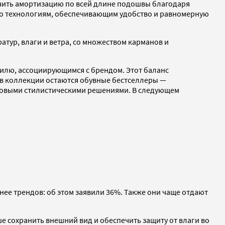
ечить амортизацию по всей длине подошвы благодаря
ко технологиям, обеспечивающим удобство и равномерную
атур, влаги и ветра, со множеством карманов и
тилю, ассоциирующимся с брендом. Этот баланс
 в коллекции остаются обувные бестселлеры —
ся новыми стилистическими решениями. В следующем
ее трендов: об этом заявили 36%. Также они чаще отдают
е сохранить внешний вид и обеспечить защиту от влаги во