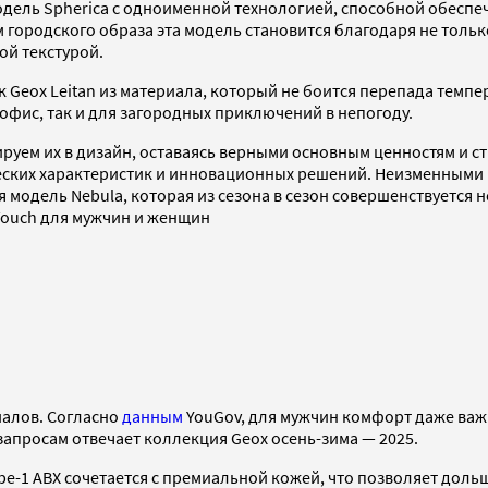
модель Spherica с одноименной технологией, способной обесп
городского образа эта модель становится благодаря не толь
ой текстурой.
Geox Leitan из материала, который не боится перепада темпер
офис, так и для загородных приключений в непогоду.
уем их в дизайн, оставаясь верными основным ценностям и с
ческих характеристик и инновационных решений. Неизменными
овая модель Nebula, которая из сезона в сезон совершенствует
Touch для мужчин и женщин
иалов. Согласно
данным
YouGov, для мужчин комфорт даже важн
апросам отвечает коллекция Geox осень-зима — 2025.
-1 ABX сочетается с премиальной кожей, что позволяет дольш