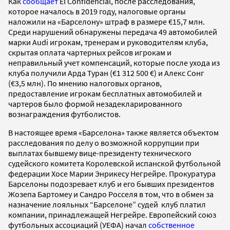
Как
сообщает
El Confidencial, после расследования,
которое началось в 2019 году, налоговые органы
наложили на «Барселону» штраф в размере €15,7 млн.
Среди нарушений обнаружены передача 49 автомобилей
марки Audi игрокам, тренерам и руководителям клуба,
скрытая оплата чартерных рейсов игрокам и
неправильный учет компенсаций, которые после ухода из
клуба получили Арда Туран (€1 312 500 €) и Алекс Сонг
(€3,5 млн). По мнению налоговых органов,
предоставление игрокам бесплатных автомобилей и
чартеров было формой незадекларированного
вознаграждения футболистов.
В настоящее время «Барселона» также является объектом
расследования по делу о возможной коррупции при
выплатах бывшему вице-президенту технического
судейского комитета Королевской испанской футбольной
федерации Хосе Марии Энрикесу Негрейре. Прокуратура
Барселоны подозревает клуб и его бывших президентов
Жозепа Бартомеу и Сандро Росселя в том, что в обмен за
назначение лояльных “Барселоне” судей клуб платил
компании, принадлежащей Негрейре. Европейский союз
футбольных ассоциаций (УЕФА) начал
собственное