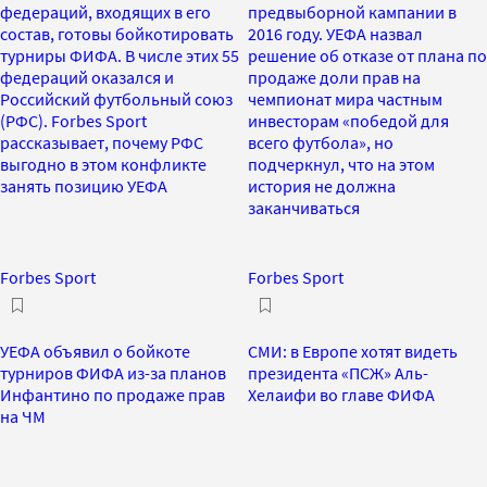
федераций, входящих в его
предвыборной кампании в
состав, готовы бойкотировать
2016 году. УЕФА назвал
турниры ФИФА. В числе этих 55
решение об отказе от плана по
федераций оказался и
продаже доли прав на
Российский футбольный союз
чемпионат мира частным
(РФС). Forbes Sport
инвесторам «победой для
рассказывает, почему РФС
всего футбола», но
выгодно в этом конфликте
подчеркнул, что на этом
занять позицию УЕФА
история не должна
заканчиваться
Forbes Sport
Forbes Sport
УЕФА объявил о бойкоте
СМИ: в Европе хотят видеть
турниров ФИФА из-за планов
президента «ПСЖ» Аль-
Инфантино по продаже прав
Хелаифи во главе ФИФА
на ЧМ