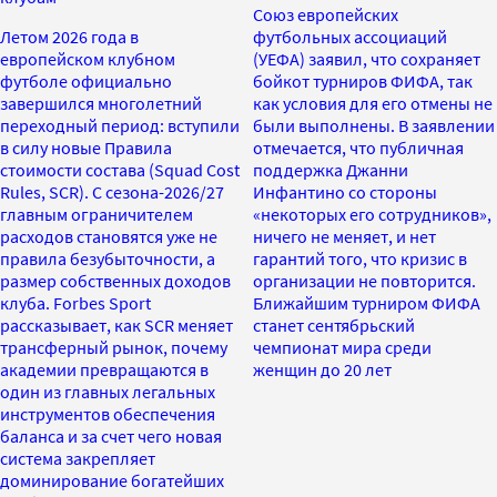
Союз европейских
Летом 2026 года в
футбольных ассоциаций
европейском клубном
(УЕФА) заявил, что сохраняет
футболе официально
бойкот турниров ФИФА, так
завершился многолетний
как условия для его отмены не
переходный период: вступили
были выполнены. В заявлении
в силу новые Правила
отмечается, что публичная
стоимости состава (Squad Cost
поддержка Джанни
Rules, SCR). С сезона-2026/27
Инфантино со стороны
главным ограничителем
«некоторых его сотрудников»,
расходов становятся уже не
ничего не меняет, и нет
правила безубыточности, а
гарантий того, что кризис в
размер собственных доходов
организации не повторится.
клуба. Forbes Sport
Ближайшим турниром ФИФА
рассказывает, как SCR меняет
станет сентябрьский
трансферный рынок, почему
чемпионат мира среди
академии превращаются в
женщин до 20 лет
один из главных легальных
инструментов обеспечения
баланса и за счет чего новая
система закрепляет
доминирование богатейших