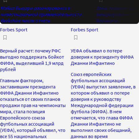
Майкл Бьюрри разочаровался в
Зона-телеком: как 
инвестиционной привлекательности
инициировала угол
Berkshire после отчета
брокеров»
Forbes Sport
Forbes Sport
Верный расчет: почему РФС
УЕФА объявил о потере
выгодно поддержать бойкот
доверия к президенту ФИФА
ФИФА, выделившей 1,9 млрд
Джанни Инфантино
рублей
Союз европейских
Главным фактором,
футбольных ассоциаций
заставившим президента
(УЕФА) выпустил заявление, в
ФИФА Джанни Инфантино
котором объявил о потере
отказаться от своих планов
доверия к руководству
продажи прав на чемпионаты
Международной федерации
мира, стала позиция
футбола (ФИФА). В нем
Европейского союза
отмечается, что глава ФИФА
футбольных ассоциаций
Джанни Инфантино не
(УЕФА), который объявил, что
выполнил своих обещаний,
все 55 национальных
данных во время