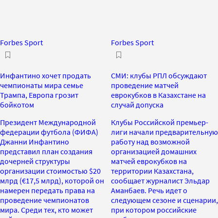
Forbes Sport
Forbes Sport
Инфантино хочет продать
СМИ: клубы РПЛ обсуждают
чемпионаты мира семье
проведение матчей
Трампа, Европа грозит
еврокубков в Казахстане на
бойкотом
случай допуска
Президент Международной
Клубы Российской премьер-
федерации футбола (ФИФА)
лиги начали предварительную
Джанни Инфантино
работу над возможной
представил план создания
организацией домашних
дочерней структуры
матчей еврокубков на
организации стоимостью $20
территории Казахстана,
млрд (€17,5 млрд), которой он
сообщает журналист Эльдар
намерен передать права на
Аманбаев. Речь идет о
проведение чемпионатов
следующем сезоне и сценарии,
мира. Среди тех, кто может
при котором российские