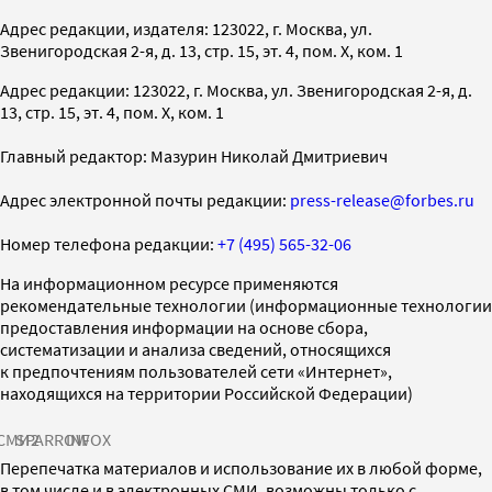
Адрес редакции, издателя: 123022, г. Москва, ул.
Звенигородская 2-я, д. 13, стр. 15, эт. 4, пом. X, ком. 1
Адрес редакции: 123022, г. Москва, ул. Звенигородская 2-я, д.
13, стр. 15, эт. 4, пом. X, ком. 1
Главный редактор: Мазурин Николай Дмитриевич
Адрес электронной почты редакции:
press-release@forbes.ru
Номер телефона редакции:
+7 (495) 565-32-06
На информационном ресурсе применяются
рекомендательные технологии (информационные технологии
предоставления информации на основе сбора,
систематизации и анализа сведений, относящихся
к предпочтениям пользователей сети «Интернет»,
находящихся на территории Российской Федерации)
СМИ2
SPARROW
INFOX
Перепечатка материалов и использование их в любой форме,
в том числе и в электронных СМИ, возможны только с