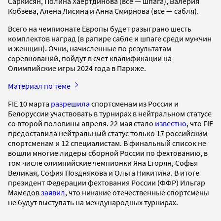
Саркисян, Полина Хаертдинова (все — шпага), Валерия
Кобзева, Алена Лисина и Анна Смирнова (все — сабля).
Всего на чемпионате Европы будет разыграно шесть
комплектов наград (в рапире сабле и шпаге среди мужчин
и женщин). Очки, начисленные по результатам
соревнований, пойдут в счет квалификации на
Олимпийские игры 2024 года в Париже.
Материал по теме
FIE 10 марта
разрешила
спортсменам из России и
Белоруссии участвовать в турнирах в нейтральном статусе
со второй половины апреля. 22 мая стало
известно
, что FIE
предоставила нейтральный статус только 17 российским
спортсменам и 12 специалистам. В финальный список не
вошли многие лидеры сборной России по фехтованию, в
том числе олимпийские чемпионки Яна Егорян, Софья
Великая, София Позднякова и Ольга Никитина. В итоге
президент Федерации фехтования России (ФФР) Ильгар
Мамедов
заявил
, что никакие отечественные спортсмены
не будут выступать на международных турнирах.