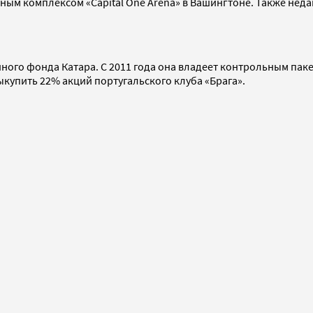
вным комплексом «Capital One Arena» в Вашингтоне. Также нед
енного фонда Катара. С 2011 года она владеет контрольным па
ыкупить 22% акций португальского клуба «Брага».