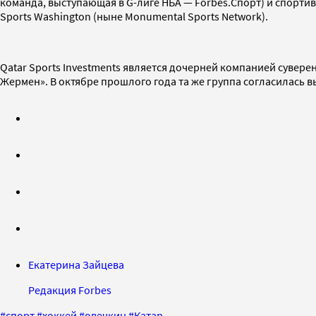
команда, выступающая в G-лиге НБА — Forbes.Спорт) и спорти
Sports Washington (ныне Monumental Sports Network).
Qatar Sports Investments является дочерней компанией сувер
Жермен». В октябре прошлого года та же группа согласилась в
Екатерина Зайцева
Редакция Forbes
#
спорт
#
хоккей
#
овечкин
#
Катар