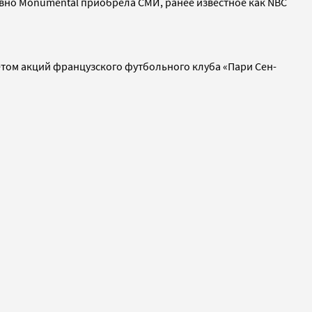
авно Monumental приобрела СМИ, ранее известное как NBC
кетом акций французского футбольного клуба «Пари Сен-