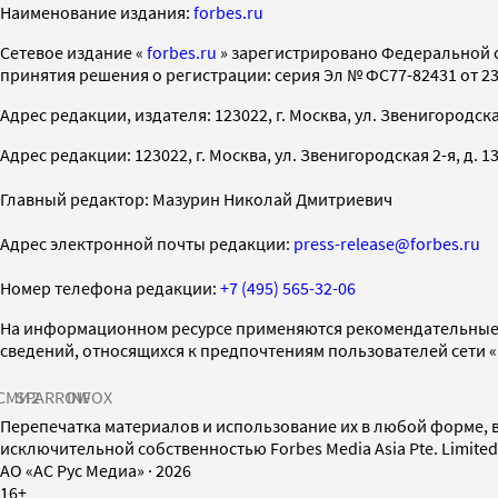
Наименование издания:
forbes.ru
Cетевое издание «
forbes.ru
» зарегистрировано Федеральной 
принятия решения о регистрации: серия Эл № ФС77-82431 от 23 
Адрес редакции, издателя: 123022, г. Москва, ул. Звенигородская 2-
Адрес редакции: 123022, г. Москва, ул. Звенигородская 2-я, д. 13, с
Главный редактор: Мазурин Николай Дмитриевич
Адрес электронной почты редакции:
press-release@forbes.ru
Номер телефона редакции:
+7 (495) 565-32-06
На информационном ресурсе применяются рекомендательные 
сведений, относящихся к предпочтениям пользователей сети 
СМИ2
SPARROW
INFOX
Перепечатка материалов и использование их в любой форме, в
исключительной собственностью Forbes Media Asia Pte. Limite
AO «АС Рус Медиа»
·
2026
16+