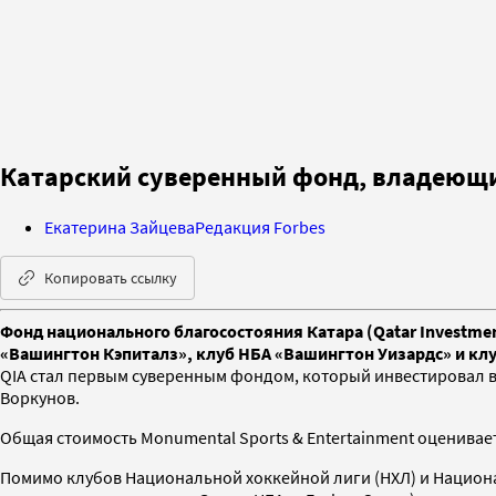
Катарский суверенный фонд, владеющи
Екатерина Зайцева
Редакция Forbes
Копировать ссылку
Фонд национального благосостояния Катара (Qatar Investmen
«Вашингтон Кэпиталз», клуб НБА «Вашингтон Уизардс» и кл
QIA стал первым суверенным фондом, который инвестировал 
Воркунов.
Общая стоимость Monumental Sports & Entertainment оценивает
Помимо клубов Национальной хоккейной лиги (НХЛ) и Национа