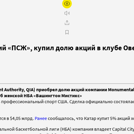
й «ПСЖ», купил долю акций в клубе Ов
t Authority, QIA) приобрел долю акций компании Monumental
уб женской НБА «Вашингтон Мистикс»
в профессиональный спорт США. Сделка официально состояла
ся в $4,05 млрд.
Ранее
сообщалось, что Катар купит 5% акций х
льной баскетбольной лиги (НБА) компания владеет Capital Ci