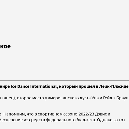
ское
ре Ice Dance International, который прошел в Лейк-Плэсиде
 танец), второе место у американского дуэта Уна и Гейдж Браун
о. Напомним, что в спортивном сезоне-2022/23 Дэвис и
еспечение из средств федерального бюджета. Однако за тот