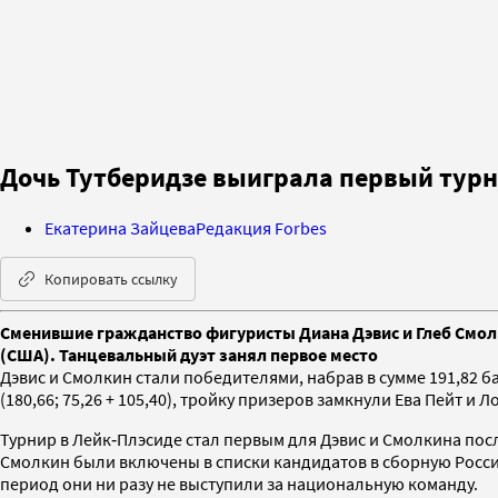
Дочь Тутберидзе выиграла первый турн
Екатерина Зайцева
Редакция Forbes
Копировать ссылку
Сменившие гражданство фигуристы Диана Дэвис и Глеб Смолк
(США). Танцевальный дуэт занял первое место
Дэвис и Смолкин стали победителями, набрав в сумме 191,82 ба
(180,66; 75,26 + 105,40), тройку призеров замкнули Ева Пейт и Ло
Турнир в Лейк‑Плэсиде стал первым для Дэвис и Смолкина посл
Смолкин были включены в списки кандидатов в сборную Росси
период они ни разу не выступили за национальную команду.