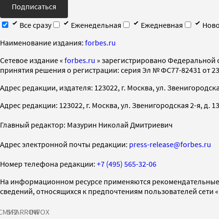
Подписаться
Все сразу
Еженедельная
Ежедневная
Ново
Наименование издания:
forbes.ru
Cетевое издание «
forbes.ru
» зарегистрировано Федеральной 
принятия решения о регистрации: серия Эл № ФС77-82431 от 23 
Адрес редакции, издателя: 123022, г. Москва, ул. Звенигородская 2-
Адрес редакции: 123022, г. Москва, ул. Звенигородская 2-я, д. 13, с
Главный редактор: Мазурин Николай Дмитриевич
Адрес электронной почты редакции:
press-release@forbes.ru
Номер телефона редакции:
+7 (495) 565-32-06
На информационном ресурсе применяются рекомендательные 
сведений, относящихся к предпочтениям пользователей сети 
СМИ2
SPARROW
INFOX