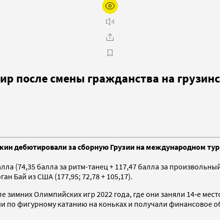
ир после смены гражданства на грузин
ин дебютировали за сборную Грузии на международном турни
лла (74,35 балла за ритм-танец + 117,47 балла за произвольный
ган Бай из США (177,95; 72,78 + 105,17).
е зимних Олимпийских игр 2022 года, где они заняли 14‑е мест
и по фигурному катанию на коньках и получали финансовое об