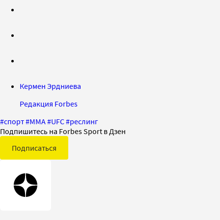
Кермен Эрдниева
Редакция Forbes
#
спорт
#
ММА
#
UFC
#
реслинг
Подпишитесь на Forbes Sport в Дзен
Подписаться