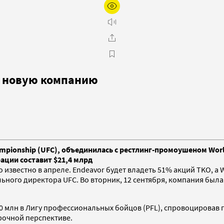
в новую компанию
ampionship (UFC), объединилась с рестлинг-промоушеном Worl
ции составит $21,4 млрд
о известно в апреле. Endeavor будет владеть 51% акций TKO, 
ального директора UFC. Во вторник, 12 сентября, компания бы
0 млн в Лигу профессиональных бойцов (PFL), спровоцировав 
рочной перспективе.