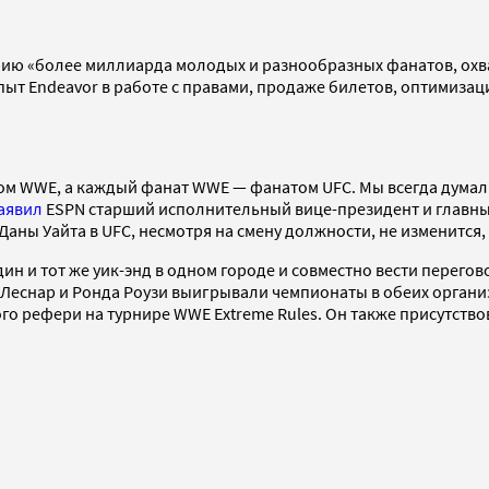
орию «более миллиарда молодых и разнообразных фанатов, охва
пыт Endeavor в работе с правами, продаже билетов, оптимиза
ом WWE, а каждый фанат WWE — фанатом UFC. Мы всегда думали
аявил
ESPN старший исполнительный вице-президент и главны
Даны Уайта в UFC, несмотря на смену должности, не изменится,
н и тот же уик-энд в одном городе и совместно вести перегов
Леснар и Ронда Роузи выигрывали чемпионаты в обеих органи
о рефери на турнире WWE Extreme Rules. Он также присутство