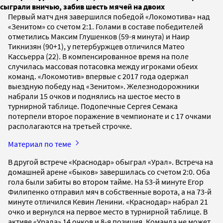
сыграли вничью, забив шесть мячей на двоих
Первый матч дня завершился победой «Локомотива» над
«Зенитом» со счетом 2:1. Голами в составе победителей
отметились Максим Глушенков (59-я минута) и Наир
Тикнизян (90+1), у петербуржцев отличился Матео
Кассьерра (22). В компенсированное время на поле
случилась массовая потасовка между игроками обеих
команд. «Локомотив» впервые с 2017 года одержал
выездную победу над «Зенитом». Железнодорожники
набрали 15 очков и поднялись на шестое место в
турнирной таблице. Подопечные Сергея Семака
потерпели второе поражение в чемпионате и с 17 очками
располагаются на третьей строчке.
Материал по теме
В другой встрече «Краснодар» обыграл «Урал». Встреча на
домашней арене «быков» завершилась со счетом 2:0. Оба
гола были забиты во втором тайме. На 53-й минуте Егор
Филипенко отправил мяч в собственные ворота, а на 73-й
минуте отличился Кевин Ленини. «Краснодар» набрал 21
очко и вернулся на первое место в турнирной таблице. В
активе «Урала» 14 очков и 8-я позиция. Команда не может