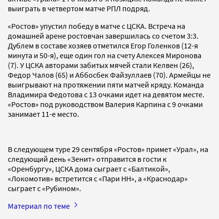
выиграть в четвертом матче РПЛ подряд.
«Ростов» упустил победу в матче с ЦСКА. Встреча на
домашней арене ростовчан завершилась со счетом 3:3.
Дублем в составе хозяев отметился Егор Голенков (12-я
минута и 50-я), еще один гол на счету Алексея Миронова
(7). У ЦСКА авторами забитых мячей стали Келвен (26),
Федор Чалов (65) и Аббосбек Файзуллаев (70). Армейцы не
выигрывают на протяжении пяти матчей кряду. Команда
Владимира Федотова с 13 очками идет на девятом месте.
«Ростов» под руководством Валерия Карпина с 9 очками
занимает 11-е место.
В следующем туре 29 сентября «Ростов» примет «Урал», на
следующий день «Зенит» отправится в гости к
«Оренбургу», ЦСКА дома сыграет с «Балтикой»,
«Локомотив» встретится с «Пари НН», а «Краснодар»
сыграет с «Рубином».
Материал по теме