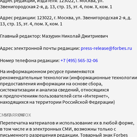
Адрес редакции, издателя: 123022, г. Москва, ул.
Звенигородская 2-я, д. 13, стр. 15, эт. 4, пом. X, ком. 1
Адрес редакции: 123022, г. Москва, ул. Звенигородская 2-я, д.
13, стр. 15, эт. 4, пом. X, ком. 1
Главный редактор: Мазурин Николай Дмитриевич
Адрес электронной почты редакции:
press-release@forbes.ru
Номер телефона редакции:
+7 (495) 565-32-06
На информационном ресурсе применяются
рекомендательные технологии (информационные технологии
предоставления информации на основе сбора,
систематизации и анализа сведений, относящихся
к предпочтениям пользователей сети «Интернет»,
находящихся на территории Российской Федерации)
СМИ2
SPARROW
INFOX
Перепечатка материалов и использование их в любой форме,
в том числе и в электронных СМИ, возможны только с
письменного разрешения редакции. Товарный знак Forbes