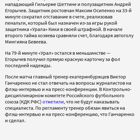
нападающий Гильерме Шеттине и полузащитник Андрей
Егорычев. Защитник ростовчан Максим Осипенко на 33-й
минуте сократил отставание в счете, реализовав
пенальти, который был назначен из‑за игры рукой
защитника «Урала» Кики в своей штрафной. В начале
второго тайма хозяева сравняли счет, благодаря автоголу
Мингияна Бевеева.
На 79-й минуте «Урал» остался в меньшинстве —
Егорычев получил прямую красную карточку за фол
последней надежды.
После матча главный тренер екатеринбуржцев Виктор
Ганчаренко не стал отвечать на вопросы журналистов на
флэш-интервью и на пресс-конференции. В Контрольно-
дисциплинарном комитете Российского футбольного
союза (КДК РФС)
отметили
, что не будут наказывать
специалиста. По регламенту тренер обязан явиться на
флэш-интервью и на пресс-конференцию, что Ганчаренко
и сделал.