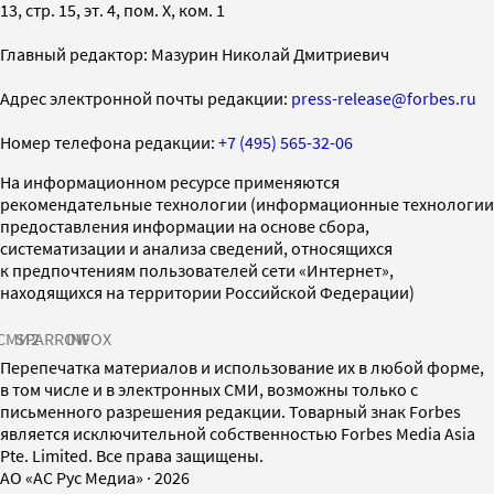
13, стр. 15, эт. 4, пом. X, ком. 1
Главный редактор: Мазурин Николай Дмитриевич
Адрес электронной почты редакции:
press-release@forbes.ru
Номер телефона редакции:
+7 (495) 565-32-06
На информационном ресурсе применяются
рекомендательные технологии (информационные технологии
предоставления информации на основе сбора,
систематизации и анализа сведений, относящихся
к предпочтениям пользователей сети «Интернет»,
находящихся на территории Российской Федерации)
СМИ2
SPARROW
INFOX
Перепечатка материалов и использование их в любой форме,
в том числе и в электронных СМИ, возможны только с
письменного разрешения редакции. Товарный знак Forbes
является исключительной собственностью Forbes Media Asia
Pte. Limited. Все права защищены.
AO «АС Рус Медиа»
·
2026