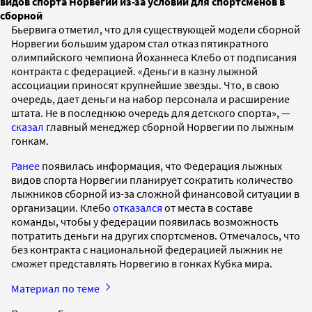
видов спорта Норвегии из-за условий для спортсменов в
сборной
Бьервига отметил, что для существующей модели сборной
Норвегии большим ударом стал отказ пятикратного
олимпийского чемпиона Йоханнеса Клебо от подписания
контракта с федерацией. «Деньги в казну лыжной
ассоциации приносят крупнейшие звезды. Что, в свою
очередь, дает деньги на набор персонала и расширение
штата. Не в последнюю очередь для детского спорта», —
сказал
главный менеджер сборной Норвегии по лыжным
гонкам.
Ранее
появилась информация, что Федерация лыжных
видов спорта Норвегии планирует сократить количество
лыжников сборной из-за сложной финансовой ситуации в
организации. Клебо
отказался
от места в составе
команды, чтобы у федерации появилась возможность
потратить деньги на других спортсменов. Отмечалось, что
без контракта с национальной федерацией лыжник не
сможет представлять Норвегию в гонках Кубка мира.
Материал по теме