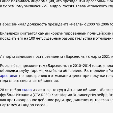
Ранее появилась информация, что президент «Барселоны» Жоа
к тюремному заключению Сандро Роселя. Глава испанского кл
Перес занимал должность президента «Реала» с 2000 по 2006 год
Вильярехо считается самым коррумпированным полицейским в 
посадить его на 109 лет, судебные разбирательства в отноше
Лапорта занимает пост президента «Барселоны» с марта 2021 г
Росель был президентом «Барселоны» в 2010–2014 годах и пок
обошелся клубу дороже, чем было объявлено. В отношении Рос
арестован
по подозрению в отмывании денег при покупке телеп
года с него сняли все обвинения.
28 сентября
стало
известно, что суд в Испании обвинил «Барс
футбола Испании (CTA RFEF) Хосе Марии Энрикесу Негрейре. У
как противоправное действие ради продвижения интересов ко
Бартомеу и Сандро Росель.