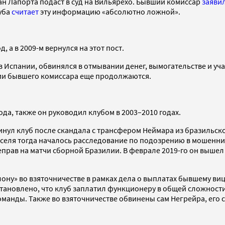
н Лапорта подаст в суд на Вильярехо. Бывший комиссар
заяви
уба
считает
эту информацию «абсолютно ложной».
, а в 2009-м вернулся на этот пост.
Испании, обвинялся в отмывании денег, вымогательстве и уча
нии бывшего комиссара еще продолжаются.
ода, также он руководил клубом в 2003–2010 годах.
инул клуб после скандала с трансфером Неймара из бразильско
еля тогда началось расследование по подозрению в мошенничес
рав на матчи сборной Бразилии. В феврале 2019-го он вышел н
елону» во взяточничестве в рамках дела о выплатах бывшему в
становлено, что клуб заплатил функционеру в общей сложност
манды. Также во взяточничестве обвинены сам Негрейра, его 