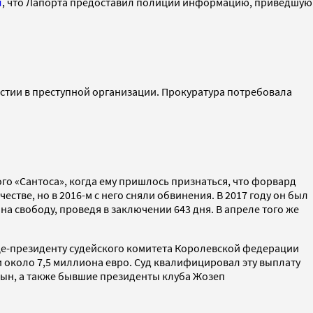
л
, что Лапорта предоставил полиции информацию, приведшую
стии в преступной организации. Прокуратура потребовала
го «Сантоса», когда ему пришлось признаться, что форвард
тве, но в 2016-м с него сняли обвинения. В 2017 году он был
а свободу, проведя в заключении 643 дня. В апреле того же
ице-президенту судейского комитета Королевской федерации
и около 7,5 миллиона евро. Суд квалифицировал эту выплату
сын, а также бывшие президенты клуба Жозеп