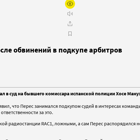
осле обвинений в подкупе арбитров
л в суд на бывшего комиссара испанской полиции Хосе Ману
явил, что Перес занимался подкупом судей в интересах команд
ответственности за это.
ской радиостанции RAC1, ложными, а сам Перес распорядился 