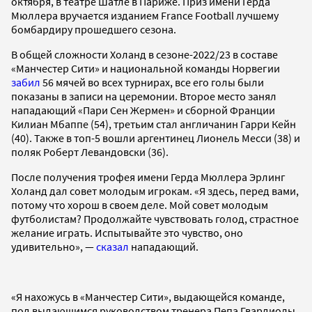
октября, в театре Шатле в Париже. Приз имени Герда
Мюллера вручается изданием France Football лучшему
бомбардиру прошедшего сезона.
В общей сложности Холанд в сезоне-2022/23 в составе
«Манчестер Сити» и национальной команды Норвегии
забил
56 мячей во всех турнирах, все его голы были
показаны в записи на церемонии. Второе место занял
нападающий «Пари Сен Жермен» и сборной Франции
Килиан Мбаппе (54), третьим стал англичанин Гарри Кейн
(40). Также в топ-5 вошли аргентинец Лионель Месси (38) и
поляк Роберт Левандовски (36).
После получения трофея имени Герда Мюллера Эрлинг
Холанд дал совет молодым игрокам. «Я здесь, перед вами,
потому что хорош в своем деле. Мой совет молодым
футболистам? Продолжайте чувствовать голод, страстное
желание играть. Испытывайте это чувство, оно
удивительно», —
сказал
нападающий.
«Я нахожусь в «Манчестер Сити», выдающейся команде,
под выдающимся руководством тренера Пепа Гвардиолы