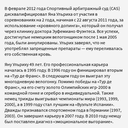
В феврале 2012 года Спортивный арбитражный суд (CAS)
дисквалифицировал Яна Ульриха от участия в
соревнованиях на 2 года, начиная с 22 августа 2011 года, за
использование «кровяного допинга», который он получал
через клинику доктора Эуфемиано Фуэнтеса. Все успехи,
достигнутые немецким велогонщиком после 1 мая 2005
года, были аннулированы. Ульрих заверял, что не
употреблял запрещенные препараты — ему переливалась
его собственная кровь.
Яну Ульриху 49 лет. Его профессиональная карьера
началась в 1995 году. В 1996 году он финишировал вторым
на «Тур де Франс». В следующем году он выиграл эту
многодневную велогонку. Помимо победы на «Тур де
Франс», на его счету золото Олимпийских игр-2000 в
командной гонке и серебро в индивидуальной. Также
немец трижды выигрывал чемпионаты мира (1993, 1999,
2000), а в 1999 году стал лучшим на «Вуэльте Испании».
Дважды признавался спортсменом года в Германии (1997,
2003). Он завершил карьеру в 2007 году. В 2010 году немцу
был поставлен диагноз «эмоциональное выгорание».