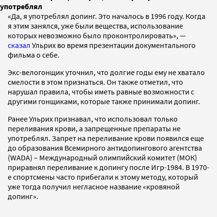
употреблял
«Да, я употреблял допинг. Это началось в 1996 году. Когда
я этим занялся, уже были вещества, использование
которых невозможно было проконтролировать», —
сказал
Ульрих во время презентации документального
фильма о себе.
Экс-велогонщик уточнил, что долгие годы ему не хватало
смелости в этом признаться. Он также отметил, что
нарушал правила, чтобы иметь равные возможности с
другими гонщиками, которые также принимали допинг.
Ранее Ульрих признавал, что использовал только
переливания крови, а запрещенные препараты не
употреблял. Запрет на переливание крови
появился еще
до образования Всемирного антидопингового агентства
(WADA) – Международный олимпийский комитет (МОК)
приравнял переливание к допингу после Игр-1984. В 1970-
е спортсмены часто прибегали к этому методу, который
уже тогда получил негласное название «кровяной
допинг».