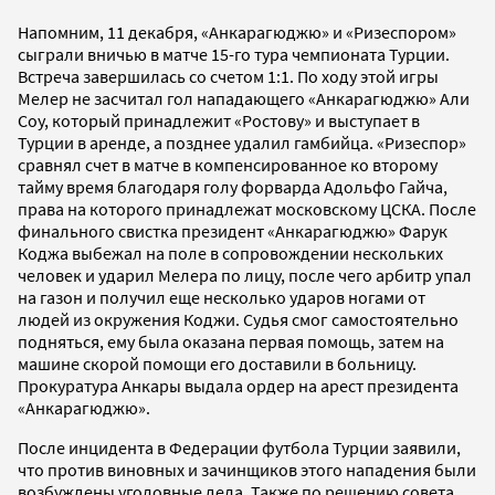
Напомним, 11 декабря, «Анкарагюджю» и «Ризеспором»
сыграли вничью в матче 15-го тура чемпионата Турции.
Встреча завершилась со счетом 1:1. По ходу этой игры
Мелер не засчитал гол нападающего «Анкарагюджю» Али
Соу, который принадлежит «Ростову» и выступает в
Турции в аренде, а позднее удалил гамбийца. «Ризеспор»
сравнял счет в матче в компенсированное ко второму
тайму время благодаря голу форварда Адольфо Гайча,
права на которого принадлежат московскому ЦСКА. После
финального свистка президент «Анкарагюджю» Фарук
Коджа выбежал на поле в сопровождении нескольких
человек и ударил Мелера по лицу, после чего арбитр упал
на газон и получил еще несколько ударов ногами от
людей из окружения Коджи. Судья смог самостоятельно
подняться, ему была оказана первая помощь, затем на
машине скорой помощи его доставили в больницу.
Прокуратура Анкары выдала ордер на арест президента
«Анкарагюджю».
После инцидента в Федерации футбола Турции заявили,
что против виновных и зачинщиков этого нападения были
возбуждены уголовные дела. Также по решению совета