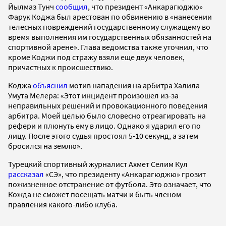
Йылмаз Тунч
сообщил
, что президент «Анкарагюджю»
Фарук Коджа был арестован по обвинению в «нанесении
телесных повреждений государственному служащему во
время выполнения им государственных обязанностей на
спортивной арене». Глава ведомства также уточнил, что
кроме Коджи под стражу взяли еще двух человек,
причастных к происшествию.
Коджа
объяснил
мотив нападения на арбитра Халила
Умута Мелера: «Этот инцидент произошел из-за
неправильных решений и провокационного поведения
арбитра. Моей целью было словесно отреагировать на
рефери и плюнуть ему в лицо. Однако я ударил его по
лицу. После этого судья простоял 5-10 секунд, а затем
бросился на землю».
Турецкий спортивный журналист Ахмет Селим Кул
рассказал
«СЭ», что президенту «Анкарагюджю» грозит
пожизненное отстранение от футбола. Это означает, что
Кожда не сможет посещать матчи и быть членом
правления какого-либо клуба.