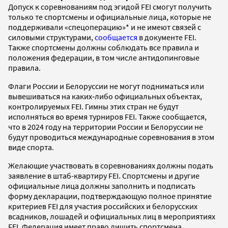
Допуск к соревнованиям под эгидой FEI смогут получить
только те спортсмены и официальные лица, которые не
поддерживали «спецоперацию»* и не имеют связей с
силовыми структурами,
сообщается
в документе FEI.
Также спортсмены должны соблюдать все правила и
положения федерации, в том числе антидопинговые
правила.
Флаги России и Белоруссии не могут подниматься или
вывешиваться на каких‑либо официальных объектах,
контролируемых FEI. Гимны этих стран не будут
исполняться во время турниров FEI. Также сообщается,
что в 2024 году на территории России и Белоруссии не
будут проводиться международные соревнования в этом
виде спорта.
Желающие участвовать в соревнованиях должны подать
заявление в штаб-квартиру FEI. Спортсмены и другие
официальные лица должны заполнить и подписать
форму декларации, подтверждающую полное принятие
критериев FEI для участия российских и белорусских
всадников, лошадей и официальных лиц в мероприятиях
FEI. Федерация имеет право лишить спортсмена