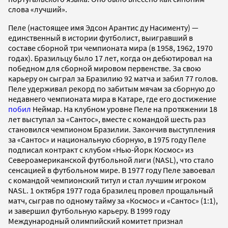
слова «лучший».
Пеле (настоящее имя Эдсон Арантис ду Насименту) —
единственный в истории футболист, выигравший в
составе сборной три чемпионата мира (в 1958, 1962, 1970
годах). Бразильцу было 17 лет, когда он дебютировал на
победном для сборной мировом первенстве. За свою
карьеру он сыграл за Бразилию 92 матча и забил 77 голов.
Пеле удерживал рекорд по забитым мячам за сборную до
недавнего чемпионата мира в Катаре, где его достижение
побил
Неймар. На клубном уровне Пеле на протяжении 18
лет выступал за «Сантос», вместе с командой шесть раз
становился чемпионом Бразилии. Закончив выступления
за «Сантос» и национальную сборную, в 1975 году Пеле
подписал контракт с клубом «Нью-Йорк Космос» из
Североамериканской футбольной лиги (NASL), что стало
сенсацией в футбольном мире. В 1977 году Пеле завоевал
с командой чемпионский титул и стал лучшим игроком
NASL. 1 октября 1977 года бразилец провел прощальный
матч, сыграв по одному тайму за «Космос» и «Сантос» (1:1),
и завершил футбольную карьеру. В 1999 году
Международный олимпийский комитет признал