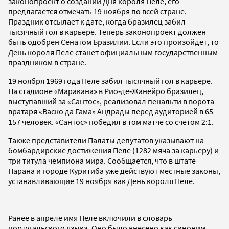
законопроект о создании Дня короля Пеле, его
предлагается отмечать 19 ноября по всей стране.
Праздник отсылает к дате, когда бразилец забил
тысячный гол в карьере. Теперь законопроект должен
быть одобрен Сенатом Бразилии. Если это произойдет, то
День короля Пеле станет официальным государственным
праздником в стране.
19 ноября 1969 года Пеле забил тысячный гол в карьере.
На стадионе «Маракана» в Рио‑де‑Жанейро бразилец,
выступавший за «Сантос», реализовал пенальти в ворота
вратаря «Васко да Гама» Андрады перед аудиторией в 65
157 человек. «Сантос» победил в том матче со счетом 2:1.
Также представители Палаты депутатов указывают на
бомбардирские достижения Пеле (1282 мяча за карьеру) и
три титула чемпиона мира. Сообщается, что в штате
Парана и городе Куритиба уже действуют местные законы,
устанавливающие 19 ноября как День короля Пеле.
Ранее в апреле имя Пеле включили в словарь
португальского языка. Оно было внесено как синоним