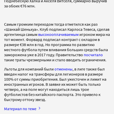
Поднебесную Халка и Акселя Витселя, суммарно выручив
за обоих €76 млн.
Самым громким переходом тогда отметился как раз
«Шанхай Шеньхуа». Клуб подписал Карлоса Тевеса, сделав
аргентинца самым
высокооплачиваемым
игроком мира на
тот момент. Форвард подписал контракт с окладом в
размере €38 млн в год. Но программа по развитию
местного футбола путем вливания больших средств была
заморожена уже в 2017 году. Правительство
посчитало
такие траты чрезмерными и стало вводить ограничения.
Льготы для компаний были
отменены
, в лиге также был
введен налог на трансферы для легионеров в размере
100% от суммы приобретения. Был ужесточен и лимит на
иностранных игроков. В заявке их может быть только
четверо, а на поле могут находиться лишь трое
футболистов без китайского паспорта. Это привело к
быстрому оттоку звезд.
Материал по теме