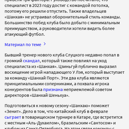
специалист в 2023 году достиг с командой потолка,
поэтому его решили отпустить. Также владельцев
«Шанхая» не устраивал оборонительный стиль команды.
Большинство побед клуба было добыто с минимальным
преимуществом, а руководители хотели видеть более
атакующий футбол.
Материал по теме
Бывший тренер нового клуба Слуцкого недавно попал в
громкий
скандал
, который также повлиял на уход
специалиста из «Шанхая». Цзиньгуй публично выразил
восхищение игрой нападающего У Лэя, который выступает
за команду «Шанхай Порт». Эти два клуба являются
принципиальными соперниками, а похвала игрока
конкурентов была
признана
неприемлемой советом
директоров «Шанхай Шеньхуа».
Подготовиться к новому сезону «Шанхаю» поможет
«Зенит». Дело в том, что китайский клуб в феврале
сыграет
в товарищеском турнире в Катаре, где встретится
с местным «Аль-Духаилом», бразильским «Сантосом» и
клубом из Санкт-Петербурга. На этом связи команды с