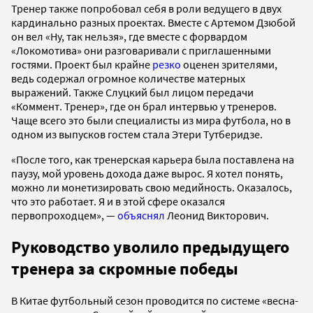
Тренер также попробовал себя в роли ведущего в двух
кардинально разных проектах. Вместе с Артемом Дзюбой
он вел «Ну, так нельзя», где вместе с форвардом
«Локомотива» они разговаривали с приглашенными
гостями. Проект был крайне
резко
оценен зрителями,
ведь содержал огромное количестве матерных
выражений. Также Слуцкий был лицом передачи
«Коммент. Тренер», где он брал интервью у тренеров.
Чаще всего это были специалисты из мира футбола, но в
одном из выпусков гостем стала Этери Тутберидзе.
«После того, как тренерская карьера была поставлена на
паузу, мой уровень дохода даже вырос. Я хотел понять,
можно ли монетизировать свою медийность. Оказалось,
что это работает. Я и в этой сфере оказался
первопроходцем», —
объяснял
Леонид Викторович.
Руководство уволило предыдущего
тренера за скромные победы
В Китае футбольный сезон проводится по системе «весна-