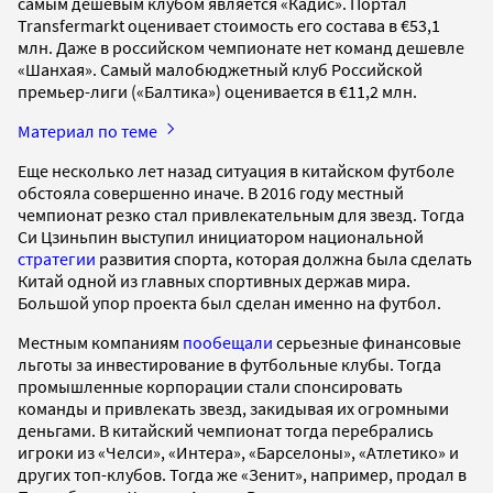
самым дешевым клубом является «Кадис». Портал
Transfermarkt оценивает стоимость его состава в €53,1
млн. Даже в российском чемпионате нет команд дешевле
«Шанхая». Самый малобюджетный клуб Российской
премьер-лиги («Балтика») оценивается в €11,2 млн.
Материал по теме
Еще несколько лет назад ситуация в китайском футболе
обстояла совершенно иначе. В 2016 году местный
чемпионат резко стал привлекательным для звезд. Тогда
Си Цзиньпин выступил инициатором национальной
стратегии
развития спорта, которая должна была сделать
Китай одной из главных спортивных держав мира.
Большой упор проекта был сделан именно на футбол.
Местным компаниям
пообещали
серьезные финансовые
льготы за инвестирование в футбольные клубы. Тогда
промышленные корпорации стали спонсировать
команды и привлекать звезд, закидывая их огромными
деньгами. В китайский чемпионат тогда перебрались
игроки из «Челси», «Интера», «Барселоны», «Атлетико» и
других топ-клубов. Тогда же «Зенит», например, продал в