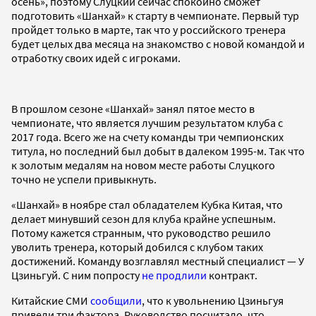
осень», поэтому Слуцкий сейчас спокойно сможет
подготовить «Шанхай» к старту в чемпионате. Первый тур
пройдет только в марте, так что у российского тренера
будет целых два месяца на знакомство с новой командой и
отработку своих идей с игроками.
В прошлом сезоне «Шанхай» занял пятое место в
чемпионате, что является лучшим результатом клуба с
2017 года. Всего же на счету команды три чемпионских
титула, но последний был добыт в далеком 1995-м. Так что
к золотым медалям на новом месте работы Слуцкого
точно не успели привыкнуть.
«Шанхай» в ноябре стал обладателем Кубка Китая, что
делает минувший сезон для клуба крайне успешным.
Потому кажется странным, что руководство решило
уволить тренера, который добился с клубом таких
достижений. Команду возглавлял местный специалист — У
Цзиньгуй. С ним попросту
не продлили
контракт.
Китайские СМИ
сообщили
, что к увольнению Цзиньгуя
привели три фактора. Руководство посчитало, что