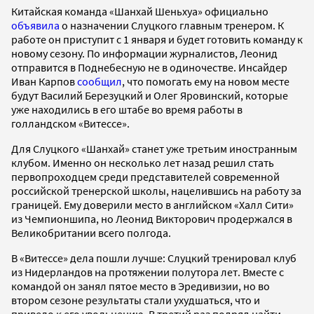
Китайская команда «Шанхай Шеньхуа» официально
объявила
о назначении Слуцкого главным тренером. К
работе он приступит с 1 января и будет готовить команду к
новому сезону. По информации журналистов, Леонид
отправится в Поднебесную не в одиночестве. Инсайдер
Иван Карпов
сообщил
, что помогать ему на новом месте
будут Василий Березуцкий и Олег Яровинский, которые
уже находились в его штабе во время работы в
голландском «Витессе».
Для Слуцкого «Шанхай» станет уже третьим иностранным
клубом. Именно он несколько лет назад решил стать
первопроходцем среди представителей современной
российской тренерской школы, нацелившись на работу за
границей. Ему доверили место в английском «Халл Сити»
из Чемпионшипа, но Леонид Викторович продержался в
Великобритании всего полгода.
В «Витессе» дела пошли лучше: Слуцкий тренировал клуб
из Нидерландов на протяжении полутора лет. Вместе с
командой он занял пятое место в Эредивизии, но во
втором сезоне результаты стали ухудшаться, что и
привело к его увольнению. В третий раз подряд найти