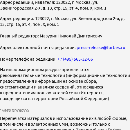
Адрес редакции, издателя: 123022, г. Москва, ул.
Звенигородская 2-я, д. 13, стр. 15, эт. 4, пом. X, ком. 1
Адрес редакции: 123022, г. Москва, ул. Звенигородская 2-я, д.
13, стр. 15, эт. 4, пом. X, ком. 1
Главный редактор: Мазурин Николай Дмитриевич
Адрес электронной почты редакции:
press-release@forbes.ru
Номер телефона редакции:
+7 (495) 565-32-06
На информационном ресурсе применяются
рекомендательные технологии (информационные технологии
предоставления информации на основе сбора,
систематизации и анализа сведений, относящихся
к предпочтениям пользователей сети «Интернет»,
находящихся на территории Российской Федерации)
СМИ2
SPARROW
INFOX
Перепечатка материалов и использование их в любой форме,
в том числе и в электронных СМИ, возможны только с
письменного разрешения редакции. Товарный знак Forbes