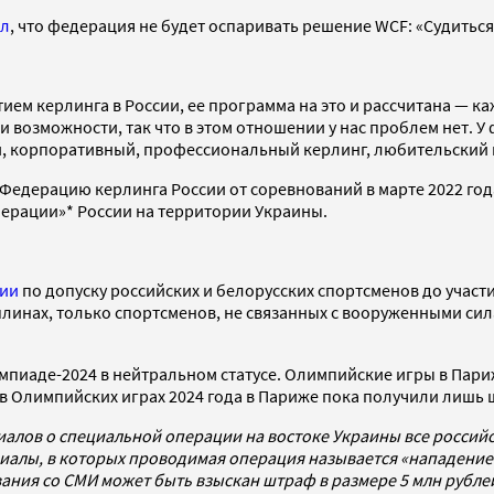
ил
, что федерация не будет оспаривать решение WCF: «Судиться
ием керлинга в России, ее программа на это и рассчитана — к
 возможности, так что в этом отношении у нас проблем нет. У
, корпоративный, профессиональный керлинг, любительский и
Федерацию керлинга России от соревнований в марте 2022 го
ерации»* России на территории Украины.
ии
по допуску российских и белорусских спортсменов до участ
инах, только спортсменов, не связанных с вооруженными сил
мпиаде-2024 в нейтральном статусе. Олимпийские игры в Париж
я в Олимпийских играх 2024 года в Париже пока получили лишь 
иалов о специальной операции на востоке Украины все росси
алы, в которых проводимая операция называется «нападением
ования со СМИ может быть взыскан штраф в размере 5 млн рубл