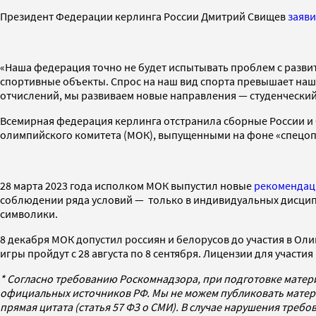
Президент Федерации керлинга России Дмитрий Свищев
заяв
«Наша федерация точно не будет испытывать проблем с развит
спортивные объекты. Спрос на наш вид спорта превышает наши
отчислений, мы развиваем новые направления — студенческий
Всемирная федерация керлинга отстранила сборные России и 
олимпийского комитета (МОК), выпущенными на фоне «спецоп
28 марта 2023 года исполком МОК выпустил новые
рекомендац
соблюдении ряда условий — только в индивидуальных дисципл
символики.
8 декабря МОК допустил россиян и белорусов до участия в Оли
игры пройдут с 28 августа по 8 сентября. Лицензии для участи
* Согласно требованию Роскомнадзора, при подготовке матер
официальных источников РФ. Мы не можем публиковать матери
прямая цитата (статья 57 ФЗ о СМИ). В случае нарушения треб