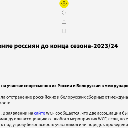
ние россиян до конца сезона‑2023/24
 на участие спортсменов из России и Белоруссии в междунар
лила отстранение российских и белорусских сборных от междун
мости.
. В заявлении на
сайте
WCF сообщается, что две ассоциации б
оманду или ассоциацию от любого мероприятия WCF, если, по 
 под угрозу безопасность участников или порядок проведени