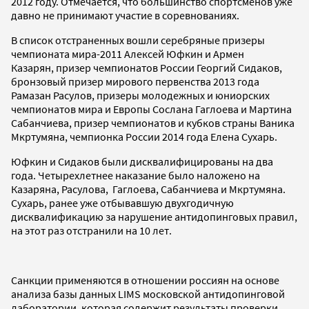
2012 году. Отмечается, что большинство спортсменов уже
давно не принимают участие в соревнованиях.
В список отстраненных вошли серебряные призеры
чемпионата мира-2011 Алексей Юфкин и Армен
Казарян, призер чемпионатов России Георгий Сидаков,
бронзовый призер мирового первенства 2013 года
Рамазан Расулов, призеры молодежных и юниорских
чемпионатов мира и Европы Сослана Гаглоева и Мартина
Сабанчиева, призер чемпионатов и кубков страны Ваника
Мкртумяна, чемпионка России 2014 года Елена Сухарь.
Юфкин и Сидаков были дисквалифицированы на два
года. Четырехлетнее наказание было наложено на
Казаряна, Расулова, Гаглоева, Сабанчиева и Мкртумяна.
Сухарь, ранее уже отбывавшую двухгодичную
дисквалификацию за нарушение антидопинговых правил,
на этот раз отстранили на 10 лет.
Санкции применяются в отношении россиян на основе
анализа базы данных LIMS московской антидопинговой
лаборатории, которая содержит результаты проверки