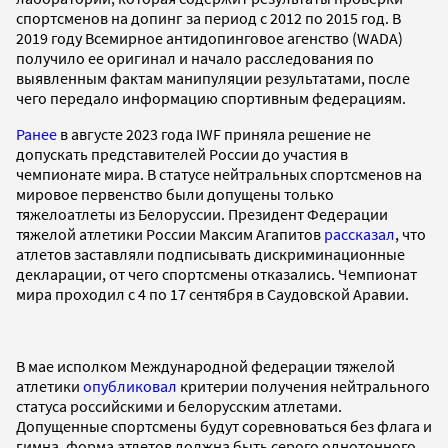
спортсменов на допинг за период с 2012 по 2015 год. В
2019 году Всемирное антидопинговое агенство (WADA)
получило ее оригинал и начало расследования по
выявленным фактам манипуляции результатами, после
чего передало информацию спортивным федерациям.
Ранее
в августе 2023 года IWF приняла решение не
допускать представителей России до участия в
чемпионате мира. В статусе нейтральных спортсменов на
мировое первенство были допущены только
тяжелоатлеты из Белоруссии. Президент Федерации
тяжелой атлетики России Максим Агапитов
рассказал
, что
атлетов заставляли подписывать дискриминационные
декларации, от чего спортсмены отказались. Чемпионат
мира проходил с 4 по 17 сентября в Саудовской Аравии.
В мае исполком Международной федерации тяжелой
атлетики
опубликовал
критерии получения нейтрального
статуса российскими и белорусским атлетами.
Допущенные спортсмены будут соревноваться без флага и
гимна, форма атлетов должна быть серого однотонного