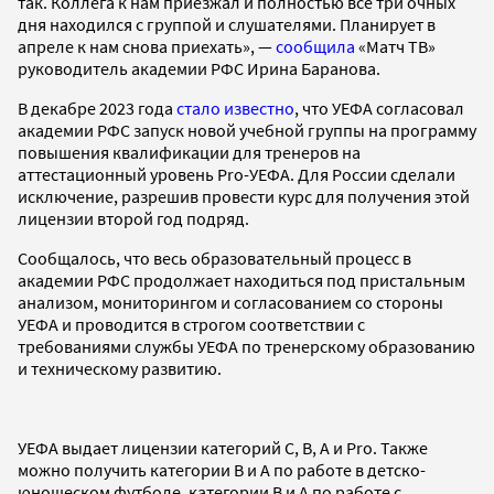
так. Коллега к нам приезжал и полностью все три очных
дня находился с группой и слушателями. Планирует в
апреле к нам снова приехать», —
сообщила
«Матч ТВ»
руководитель академии РФС Ирина Баранова.
В декабре 2023 года
стало известно
, что УЕФА согласовал
академии РФС запуск новой учебной группы на программу
повышения квалификации для тренеров на
аттестационный уровень Pro-УЕФА. Для России сделали
исключение, разрешив провести курс для получения этой
лицензии второй год подряд.
Сообщалось, что весь образовательный процесс в
академии РФС продолжает находиться под пристальным
анализом, мониторингом и согласованием со стороны
УЕФА и проводится в строгом соответствии с
требованиями службы УЕФА по тренерскому образованию
и техническому развитию.
УЕФА выдает лицензии категорий C, B, A и Pro. Также
можно получить категории B и A по работе в детско-
юношеском футболе, категории B и A по работе с