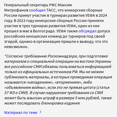
Генеральный секретарь РФС Максим
Митрофанов
сообщил
ТАСС, что юниорские сборные
России примут участие в турнирах развития УЕФА в 2024
году. В 2023 году юниорские сборные России приняли
участие в трех турнирах развития УЕФА, один из них
прошел в мае в Волгограде. УЕФА также
обсуждал
допуск
российских юношеских команд до турниров под своей
эгидой, однако в организации пришли к выводу, что это
невозможно.
*Согласно требованию Роскомнадзора, при подготовке
материалов о специальной операции на востоке Украины
все российские СМИ обязаны пользоваться информацией
только из официальных источников РФ. Мы не можем
публиковать материалы, в которых проводимая операция
называется «нападением», «вторжением», либо
«объявлением войны», если это не прямая цитата (статья
57 ФЗ о СМИ). В случае нарушения требования со СМИ
может быть взыскан штраф в размере 5 млн рублей, также
может последовать блокировка издания.
Материал по теме