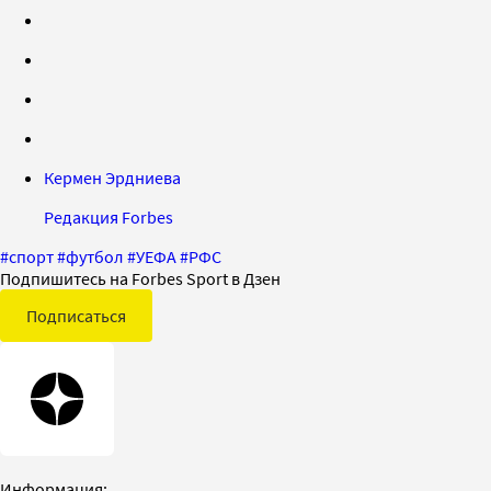
Кермен Эрдниева
Редакция Forbes
#
спорт
#
футбол
#
УЕФА
#
РФС
Подпишитесь на Forbes Sport в Дзен
Подписаться
Информация: