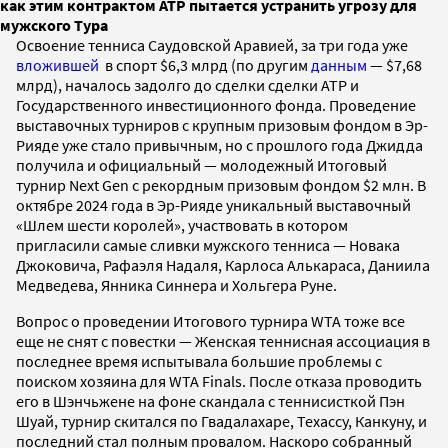
как этим контрактом ATP пытается устранить угрозу для
мужского Тура
Освоение тенниса Саудовской Аравией, за три года уже
вложившей
в спорт $6,3 млрд (по другим
данным
— $7,68
млрд), началось задолго до сделки сделки ATP и
Государственного инвестиционного фонда. Проведение
выставочных турниров с крупным призовым фондом в Эр-
Рияде уже стало привычным, но с прошлого года Джидда
получила и официальный — молодежный Итоговый
турнир Next Gen с рекордным призовым фондом $2 млн. В
октябре 2024 года в Эр-Рияде уникальный выставочный
«Шлем шести королей», участвовать в котором
пригласили самые сливки мужского тенниса — Новака
Джоковича, Рафаэля Надаля, Карлоса Алькараса, Даниила
Медведева, Янника Синнера и Хольгера Руне.
Вопрос о проведении Итогового турнира WTA тоже все
еще не снят с повестки — Женская теннисная ассоциация в
последнее время испытывала большие проблемы с
поиском хозяина для WTA Finals. После отказа проводить
его в Шэнчьжене на фоне скандала с теннисисткой Пэн
Шуай, турнир скитался по Гвадалахаре, Техассу, Канкуну, и
последний стал полным провалом. Наскоро собранный