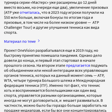
турнира серии «Мастерс» уже расширены до 12 дней
вместо восьми, на очереди еще два), увеличение призовых
(ATP уже
отчиталась
, что в 2023 году игроки получили на
$50 млн больше, включая бонусы по итогам года и
призовые, в том числе на более низком уровне — ATP
Challenger Tour) и другие улучшения тенниса как вида
спорта.
Материал по теме
Проект OneVision разрабатывался еще в 2019 году, но
быстрому принятию помешала пандемия. Однако дело
довели до конца, и первый этап стартовал в начале
прошлого сезона. На втором этапе
предлагается
подумать
об объединении или некой интеграции всех управляющих
органов тенниса, которых на данный момент семь — ATP,
WTA, четыре турнира Большого шлема и Международная
федерация тенниса (ITF). Именно тот факт, что теннис
хоть и воспринимается болельщиками как один вид
спорта, управляется разными организациями, которые
иногда не могут договориться, и мешает развиваться. В
частности, можно было бы гораздо больше заработать на
продаже медиаправ, если бы все они концентрировались