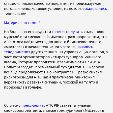
стадион, плохое качество покрытия, непредсказуемая
погода и неподходящие условия, на которые
жаловались
теннисистки.
Материал по теме
Но больше всего саудитам
хочется получить
«тысячник» —
мужской или смешанный. Именно с разговоров о том, что
ATP готова найти место для нового ближневосточного
«Мастерса» в начале теннисного сезона,
начались
телодвижения
других теннисных управляющих органов, в
частности организаторов четырех турниров Большого
шлема, которые проводятся независимо от ATP и WTA.
Попытки создать премиальный тур для топ-100 игроков
все еще продолжаются, но контракт с PIF резко снизил
риск угрозы для ATP. Как и практически уничтожил
вероятность развития ситуации, похожей на ту, что и
произошла в гольфе.
Согласно
пресс-релизу
ATP, PIF станет титульным
спонсором рейтинга, а также трех турниров «Мастерс» в