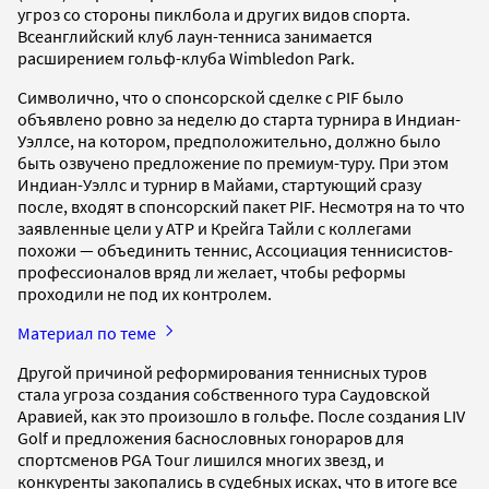
угроз со стороны пиклбола и других видов спорта.
Всеанглийский клуб лаун-тенниса занимается
расширением гольф-клуба Wimbledon Park.
Символично, что о спонсорской сделке с PIF было
объявлено ровно за неделю до старта турнира в Индиан-
Уэллсе, на котором, предположительно, должно было
быть озвучено предложение по премиум-туру. При этом
Индиан-Уэллс и турнир в Майами, стартующий сразу
после, входят в спонсорский пакет PIF. Несмотря на то что
заявленные цели у ATP и Крейга Тайли с коллегами
похожи — объединить теннис, Ассоциация теннисистов-
профессионалов вряд ли желает, чтобы реформы
проходили не под их контролем.
Материал по теме
Другой причиной реформирования теннисных туров
стала угроза создания собственного тура Саудовской
Аравией, как это произошло в гольфе. После создания LIV
Golf и предложения баснословных гонораров для
спортсменов PGA Tour лишился многих звезд, и
конкуренты закопались в судебных исках, что в итоге все