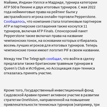
Майами, Индиан-Уэллсе и Мадриде, турнира категории
ATP 500 в Пекине и двух итоговых турниров. С мая 2022
года нейминговые права на рейтинг были у
австралийского игрока онлайн-торговли Pepperstone.
Сообщалось
, что компания стала платиновым партнером
ATP и партнерские соглашения также коснутся 11
турниров, включая ATP Finals. Спонсорский пакет
Pepperstone также включал права на название
чемпионских гонок, на основании которых отбирались
восемь лучших игроков для итоговых турниров. Теперь
чемпионские гонки имеют логотип PIF в своем названии.
Между тем The Telegraph
сообщал
, что войти в сделку
предлагали также британским травяным турнирам в
Queen’s Club и Истбурне, но Ассоциация лаун-тенниса
отказалась принять участие.
Кроме того, Государственный инвестиционный фонд
Саудовской Аравии примет активное участие в развитии
стратегии OneVision, направленной на повышение
привлекательности теннисных турниров (например, три