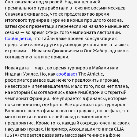
Cup, оказался под угрозой. Над концепцией
премиального тура работали в течение восьми месяцев.
Сначала ожидалось, что ее представят во время
Итогового турнира в Турине в конце прошлого сезона,
затем срок презентации перенесли на начало нынешнего
сезона — во время Открытого чемпионата Австралии.
Сообщается
, что Тайли даже провел консультации с
представителями других руководящих органов, а также с
игроками — Новаком Джоковичем и Онс Жабер, однако к
соглашению так и не пришли.
Новая дата — март, во время турниров в Майами или
Индиан-Уэллсе. Но, как
сообщает
The Athletic,
реформаторам все еще нечего предложить игрокам,
инвесторам и телевещателям. Мало того, пока нет плана,
на который бы согласились даже Уимблдон и Открытый
чемпионат Франции. Все упирается в финансы, которые
пока непонятно, где брать. Все организаторы турниров
Большого шлема финансово не страдают, но не факт, что
могут и хотят вносить свой вклад в рискованное
предприятие. Кроме того, каждый сосредоточен на своих
насущных нуждах. Например, Ассоциация тенниса США
(USTA) старается развивать массовый теннис на фоне