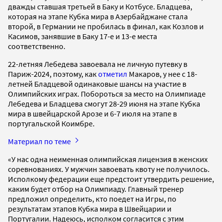
дважды ставшая третьей в Баку и Котбусе. Бладцева,
которая на этапе Кубка мира в Азербайджане стала
второй, в Германии не пробилась в финал, как Козлов и
Касимов, занявшие в Баку 17-е и 13-е места
соответственно.
22-летняя Лебедева завоевала не личную путевку в
Париж-2024, поэтому, как
отметил
Макаров, у нее с 18-
летней Бладцевой одинаковые шансы на участие в
Олимпийских играх. Побороться за место на Олимпиаде
Лебедева и Бладцева смогут 28-29 июня на этапе Кубка
мира в швейцарской Арозе и 6-7 июля на этапе в
португальской Коимбре.
Материал по теме
«У нас одна неименная олимпийская лицензия в женских
соревнованиях. У мужчин завоевать квоту не получилось.
Исполкому федерации еще предстоит утвердить решение,
каким будет отбор на Олимпиаду. Главный тренер
предложил определить, кто поедет на Игры, по
результатам этапов Кубка мира в Швейцарии и
Португалии. Надеюсь, исполком согласится с этим