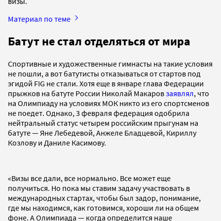
визы.
Материал по теме
Батут не стал отделяться от мира
Спортивные и художественные гимнасты на такие условия
не пошли, а вот батутисты отказываться от стартов под
эгидой FIG не стали. Хотя еще в январе глава Федерации
прыжков на батуте России Николай Макаров
заявлял
, что
на Олимпиаду на условиях МОК никто из его спортсменов
не поедет. Однако, 3 февраля федерация одобрила
нейтральный статус четырем российским прыгунам на
батуте — Яне Лебедевой, Анжеле Бладцевой, Кириллу
Козлову и Даниле Касимову.
«Визы все дали, все нормально. Все может еще
получиться. Но пока мы ставим задачу участвовать в
международных стартах, чтобы был задор, понимание,
где мы находимся, как готовимся, хороши ли на общем
фоне. А Олимпиада — когда определится наше