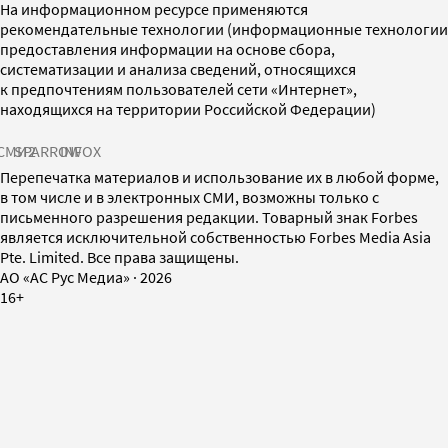
На информационном ресурсе применяются
рекомендательные технологии (информационные технологии
предоставления информации на основе сбора,
систематизации и анализа сведений, относящихся
к предпочтениям пользователей сети «Интернет»,
находящихся на территории Российской Федерации)
СМИ2
SPARROW
INFOX
Перепечатка материалов и использование их в любой форме,
в том числе и в электронных СМИ, возможны только с
письменного разрешения редакции. Товарный знак Forbes
является исключительной собственностью Forbes Media Asia
Pte. Limited. Все права защищены.
AO «АС Рус Медиа»
·
2026
16+