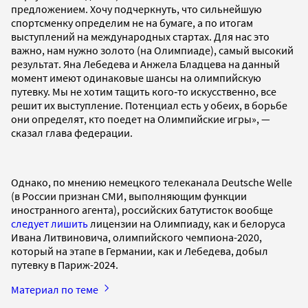
предложением. Хочу подчеркнуть, что сильнейшую
спортсменку определим не на бумаге, а по итогам
выступлений на международных стартах. Для нас это
важно, нам нужно золото (на Олимпиаде), самый высокий
результат. Яна Лебедева и Анжела Бладцева на данный
момент имеют одинаковые шансы на олимпийскую
путевку. Мы не хотим тащить кого‑то искусственно, все
решит их выступление. Потенциал есть у обеих, в борьбе
они определят, кто поедет на Олимпийские игры», —
сказал глава федерации.
Однако, по мнению немецкого телеканала Deutsche Welle
(в России признан СМИ, выполняющим функции
иностранного агента), российских батутисток вообще
следует лишить
лицензии на Олимпиаду, как и белоруса
Ивана Литвиновича, олимпийского чемпиона-2020,
который на этапе в Германии, как и Лебедева, добыл
путевку в Париж-2024.
Материал по теме