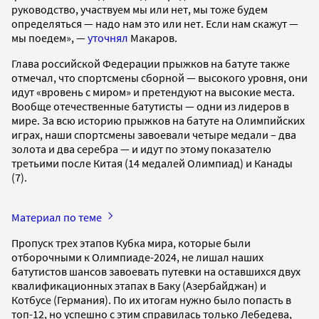
руководство, участвуем мы или нет, мы тоже будем
определяться — надо нам это или нет. Если нам скажут —
мы поедем», —
уточнял
Макаров.
Глава российской Федерации прыжков на батуте также
отмечал, что спортсмены сборной — высокого уровня, они
идут «вровень с миром» и претендуют на высокие места.
Вообще отечественные батутисты — одни из лидеров в
мире. За всю историю прыжков на батуте на Олимпийских
играх, наши спортсмены завоевали четыре медали – два
золота и два серебра — и идут по этому показателю
третьими после Китая (14 медалей Олимпиад) и Канады
(7).
Материал по теме
Пропуск трех этапов Кубка мира, которые были
отборочными к Олимпиаде-2024, не лишал наших
батутистов шансов завоевать путевки на оставшихся двух
квалификационных этапах в Баку (Азербайджан) и
Котбусе (Германия). По их итогам нужно было попасть в
топ-12, но успешно с этим справилась только Лебедева,