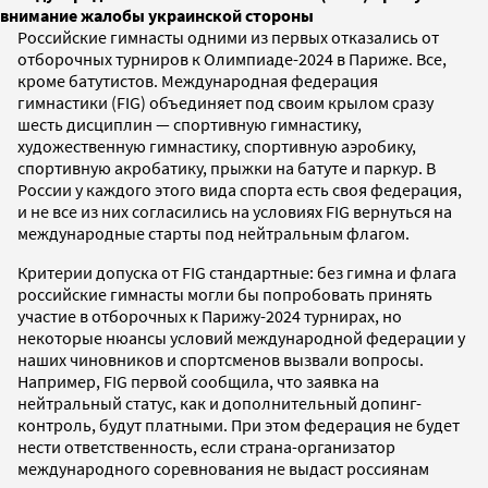
внимание жалобы украинской стороны
Российские гимнасты одними из первых отказались от
отборочных турниров к Олимпиаде-2024 в Париже. Все,
кроме батутистов. Международная федерация
гимнастики (FIG) объединяет под своим крылом сразу
шесть дисциплин — спортивную гимнастику,
художественную гимнастику, спортивную аэробику,
спортивную акробатику, прыжки на батуте и паркур. В
России у каждого этого вида спорта есть своя федерация,
и не все из них согласились на условиях FIG вернуться на
международные старты под нейтральным флагом.
Критерии допуска от FIG стандартные: без гимна и флага
российские гимнасты могли бы попробовать принять
участие в отборочных к Парижу-2024 турнирах, но
некоторые нюансы условий международной федерации у
наших чиновников и спортсменов вызвали вопросы.
Например, FIG первой сообщила, что заявка на
нейтральный статус, как и дополнительный допинг-
контроль, будут платными. При этом федерация не будет
нести ответственность, если страна-организатор
международного соревнования не выдаст россиянам