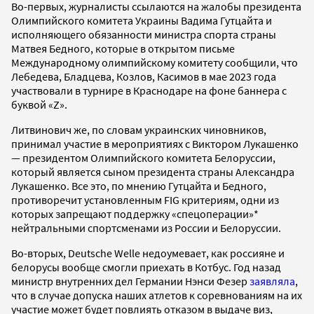
Во-первых, журналисты ссылаются на жалобы президента
Олимпийского комитета Украины Вадима Гутцайта и
исполняющего обязанности министра спорта страны
Матвея Бедного, которые в открытом письме
Международному олимпийскому комитету сообщили, что
Лебедева, Бладцева, Козлов, Касимов в мае 2023 года
участвовали в турнире в Краснодаре на фоне баннера с
буквой «Z».
Литвинович же, по словам украинских чиновников,
принимал участие в мероприятиях с Виктором Лукашенко
— президентом Олимпийского комитета Белоруссии,
который является сыном президента страны Александра
Лукашенко. Все это, по мнению Гутцайта и Бедного,
противоречит установленным FIG критериям, одни из
которых запрещают поддержку «спецоперации»*
нейтральными спортсменами из России и Белоруссии.
Во-вторых, Deutsche Welle недоумевает, как россияне и
белорусы вообще смогли приехать в Котбус. Год назад
министр внутренних дел Германии Нэнси Фезер
заявляла
,
что в случае допуска наших атлетов к соревнованиям на их
участие может будет повлиять отказом в выдаче виз,