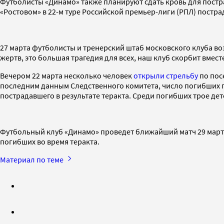
Футболисты «Динамо» также планируют сдать кровь для пострада
«Ростовом» в 22-м туре Российской премьер-лиги (РПЛ) постра
27 марта футболисты и тренерский штаб московского клуба воз
жертв, это большая трагедия для всех, наш клуб скорбит вмест
Вечером 22 марта несколько человек
открыли стрельбу
по посе
последним данным Следственного комитета, число погибших при
пострадавшего в результате теракта. Среди погибших трое де
Футбольный клуб «Динамо» проведет ближайший матч 29 марта п
погибших во время теракта.
Материал по теме