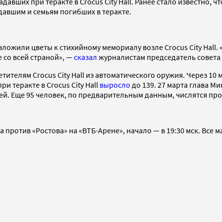
вших при теракте в Crocus City Hall. Ранее стало известно, ч
давшим и семьям погибших в теракте.
ложили цветы к стихийному мемориалу возле Crocus City Hall.
е со всей страной», —
сказал
журналистам председатель совета
тителям Crocus City Hall из автоматического оружия. Через 10
 теракте в Crocus City Hall
выросло
до 139. 27 марта глава 
тей. Еще 95 человек, по предварительным данным, числятся пр
ротив «Ростова» на «ВТБ-Арене», начало — в 19:30 мск. Все ма