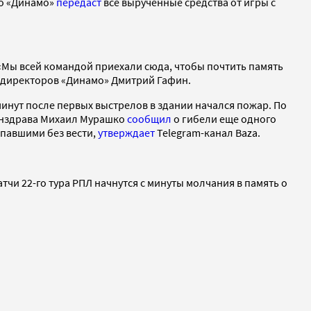
то «Динамо»
передаст
все вырученные средства от игры с
 «Мы всей командой приехали сюда, чтобы почтить память
 директоров «Динамо» Дмитрий Гафин.
 минут после первых выстрелов в здании начался пожар. По
Минздрава Михаил Мурашко
сообщил
о гибели еще одного
опавшими без вести,
утверждает
Telegram-канал Baza.
тчи 22-го тура РПЛ начнутся с минуты молчания в память о