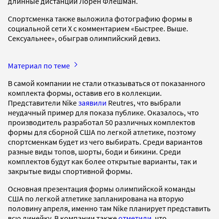
длинные дистанции Лорен Флешман.
Спортсменка также выложила фотографию формы в
социальной сети Х c комментарием «Быстрее. Выше.
Сексуальнее», обыграв олимпийский девиз.
Материал по теме
В самой компании не стали отказываться от показанного
комплекта формы, оставив его в коллекции.
Представители Nike
заявили
Reutres, что выбрали
неудачный пример для показа публике. Оказалось, что
производитель разработал 50 различных комплектов
формы для сборной США по легкой атлетике, поэтому
спортсменкам будет из чего выбирать. Среди вариантов
разные виды топов, шорты, боди и бикини. Среди
комплектов будут как более открытые варианты, так и
закрытые виды спортивной формы.
Основная презентация формы олимпийской команды
США по легкой атлетике запланирована на вторую
половину апреля, именно там Nike планирует представить
всю линейку. В компании также
отметили
, что