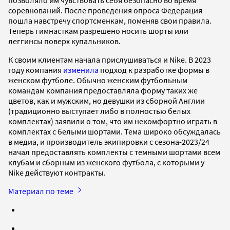
соревнований. После проведения опроса Федерация
пошла навстречу спортсменкам, поменяв свои правила.
Теперь гимнасткам разрешено носить шорты или
леггинсы поверх купальников.
К своим клиентам начала прислушиваться и Nike. В 2023
году компания
изменила
подход к разработке формы в
женском футболе. Обычно женским футбольным
командам компания предоставляла форму таких же
цветов, как и мужским, но девушки из сборной Англии
(традиционно выступает либо в полностью белых
комплектах) заявили о том, что им некомфортно играть в
комплектах с белыми шортами. Тема широко обсуждалась
в медиа, и производитель экипировки с сезона-2023/24
начал предоставлять комплекты с темными шортами всем
клубам и сборным из женского футбола, с которыми у
Nike действуют контракты.
Материал по теме