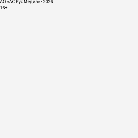
AO «АС Рус Медиа»
·
2026
16+