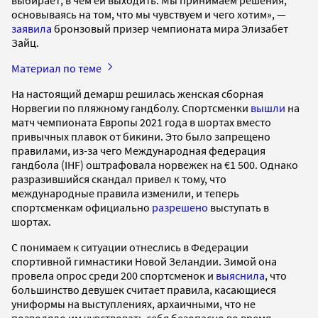
основываясь на том, что мы чувствуем и чего хотим», —
заявила
бронзовый призер чемпионата мира Элизабет
Зайц.
Материал по теме
На настоящий демарш решилась женская сборная
Норвегии по пляжному гандболу. Спортсменки
вышли
на
матч чемпионата Европы 2021 года в шортах вместо
привычных плавок от бикини. Это было запрещено
правилами, из-за чего Международная федерация
гандбола (IHF) оштрафовала норвежек на €1 500. Однако
разразившийся скандал привел к тому, что
международные правила изменили, и теперь
спортсменкам официально
разрешено
выступать в
шортах.
С понимаем к ситуации отнеслись в Федерации
спортивной гимнастики Новой Зеландии. Зимой она
провела опрос среди 200 спортсменок и
выяснила
, что
большинство девушек считает правила, касающиеся
униформы на выступлениях, архаичными, что не
позволяло им чувствовать себя безопасно во время