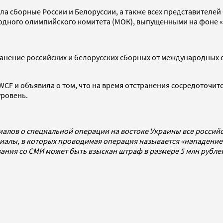
ла сборные России и Белоруссии, а также всех представител
родного олимпийского комитета (МОК), выпущенными на фоне 
анение российских и белорусских сборных от международных с
CF и объявила о том, что на время отстранения сосредоточит
ровень.
иалов о специальной операции на востоке Украины все росси
алы, в которых проводимая операция называется «нападением
ования со СМИ может быть взыскан штраф в размере 5 млн рубл