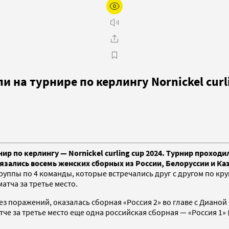
и на турнире по керлингу Nornickel curl
по керлингу — Nornickel curling cup 2024. Турнир проходил 
язались восемь женских сборных из России, Белоруссии и Ка
руппы по 4 команды, которые встречались друг с другом по к
атча за третье место.
з поражений, оказалась сборная «Россия 2» во главе с Дианой 
матче за третье место еще одна российская сборная — «Россия 