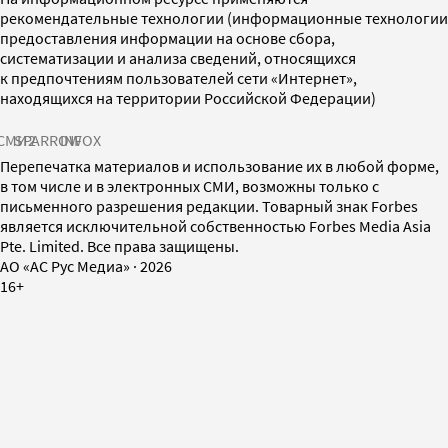
рекомендательные технологии (информационные технологии
предоставления информации на основе сбора,
систематизации и анализа сведений, относящихся
к предпочтениям пользователей сети «Интернет»,
находящихся на территории Российской Федерации)
СМИ2
SPARROW
INFOX
Перепечатка материалов и использование их в любой форме,
в том числе и в электронных СМИ, возможны только с
письменного разрешения редакции. Товарный знак Forbes
является исключительной собственностью Forbes Media Asia
Pte. Limited. Все права защищены.
AO «АС Рус Медиа»
·
2026
16+