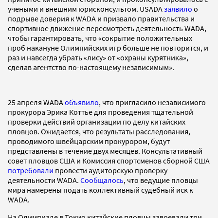
учеными и внешним юрисконсультом. USADA
заявило
о
подрыве доверия к WADA и призвало правительства и
спортивное движение пересмотреть деятельность WADA,
чтобы гарантировать, что «сокрытие положительных
проб накануне Олимпийских игр больше не повторится, и
раз и навсегда убрать «лису» от «охраны курятника»,
сделав агентство по-настоящему независимым».
25 апреля WADA
объявило
, что пригласило независимого
прокурора Эрика Коттье для проведения тщательной
проверки действий организации по делу китайских
пловцов. Ожидается, что результаты расследования,
проводимого швейцарским прокурором, будут
представлены в течение двух месяцев. Консультативный
совет пловцов США и Комиссия спортсменов сборной США
потребовали
провести аудиторскую проверку
деятельности WADA.
Сообщалось
, что ведущие пловцы
мира намерены подать коллективный судебный иск к
WADA.
На Олимпиаде в Токио китайские пловцы завоевали три