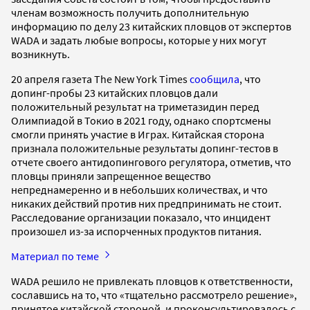
членам возможность получить дополнительную
информацию по делу 23 китайских пловцов от экспертов
WADA и задать любые вопросы, которые у них могут
возникнуть.
20 апреля газета The New York Times
сообщила
, что
допинг-пробы 23 китайских пловцов дали
положительный результат на триметазидин перед
Олимпиадой в Токио в 2021 году, однако спортсмены
смогли принять участие в Играх. Китайская сторона
признала положительные результаты допинг-тестов в
отчете своего антидопингового регулятора, отметив, что
пловцы приняли запрещенное вещество
непреднамеренно и в небольших количествах, и что
никаких действий против них предпринимать не стоит.
Расследование организации показало, что инцидент
произошел из-за испорченных продуктов питания.
Материал по теме
WADA решило не привлекать пловцов к ответственности,
сославшись на то, что «тщательно рассмотрело решение»,
принятое китайской стороной, и проконсультировалось с