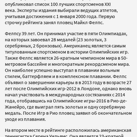
опубликовал список 100 лучших спортсменов ХХI
века. Эксперты издания выбирали ведущих атлетов,
учитывая достижения с 1 января 2000 года. Первую
строчку рейтинга занял пловец Майкл Фелпс.
Фелпсу 39 лет. Он принимал участие в пяти Олимпиадах,
на которых завоевал 28 медалей (23 золотых, 3
серебряных, 2 бронзовых). Американец является самым
титулованным спортсменом в истории Олимпийских игр.
Также Фелпс является 26-кратным чемпионом мира в 50-
метровом бассейне и многократным рекордсменом мира.
Он наиболее успешно выступал в плавании вольным
стилем, баттерфляем и в комплексном плавании. Фелпс
объявил о завершении карьеры в в 2013 году в возрасте 27
лет после Олимпийских игр-2012 в Лондоне, однако вновь
начал участвовать в международных состязаниях с 2014
года, отобравшись на Олимпийские игры-2016 в Рио-де-
Жанейро, где выиграл пять золотых и одну серебряную
медаль. После Игр в Рио пловец заявил об окончательном
уходе из плавания.
На втором месте в рейтинге расположилась американская
теннисистка Серена Уильямс. Она является 23-кратной