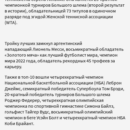
чемпионкой турниров Большого шлема (второй результат
в истории), обладательницей 73 титулов в одиночном
разряде под эгидой Женской теннисной ассоциации
(WTA).
Тройку лучших замкнул аргентинский
нападающий Лионель Месси, восьмикратный обладатель
«Золотого мяча» как лучший футболист мира, чемпион
мира 2022 года, обладатель рекордных 45 трофеев за
карьеру.
Также в топ-10 вошли четырехкратный чемпион
Национальной баскетбольной ассоциации (НБА) Леброн
Джеймс, семикратный победитель Супербоула Том Брэди,
20-кратный победитель турниров Большого шлема
Роджер Федерер, четырехкратная олимпийская
чемпионка по спортивной гимнастике Симона Байлз,
гольфист Тайгер Вудс, восьмикратный олимпийский
чемпион в беге Усэйн Болт и четырехкратный чемпион НБА
Коби Брайант.