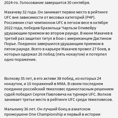
2024‑го. Голосование завершится 30 сентября.
Махачеву 32 года. Он занимает первое место в рейтинге
UFC вне зависимости от весовых категорий (Р4Р).
Россиянин стал чемпионом UFC в легком весе в октябре
2022 года, победив бразильца Чарльза Оливейру
удушающим приемом во втором раунде. В июне Махачев в
третий раз защитил титул в бою с американцем Дастином
Порье. Поединок завершился удушающим приемом в
пятом раунде. Всего в карьере Махачев провел 27 боев, в
которых одержал 26 побед (пять нокаутом) и потерпел
одно поражение.
Волкову 35 лет, в его активе 38 побед, из которых 24
нокаутом, и 10 поражений в MMA. В своем последнем
поединке российский тяжеловес единогласным решением
судей победил Сергея Павловича на турнире UFC. Волков
занимает третье место в рейтинге UFC среди тяжеловесов.
Малыхину 36 лет. Он лучший боец в азиатском
промоушене One Championship и первый в истории