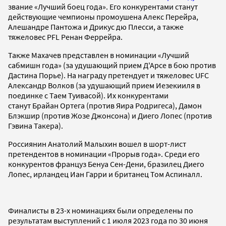
звание «Лучший боец года». Его конкурентами станут
действующие чемпионы промоушена Алекс Перейра,
Алешандре Пантожа и Дрикус дю Плесси, а также
тяжеловес PFL Ренан Феррейра.
Также Махачев представлен в номинации «Лучший
сабмишн года» (за удушающий прием Д'Арсе в бою против
Дастина Порье). На награду претендует и тяжеловес UFC
Александр Волков (за удушающий прием Иезекииля в
поединке с Таем Туивасой). Их конкурентами
станут Брайан Ортега (против Яира Родригеса), Дамон
Блэкшир (против Жозе Джонсона) и Диего Лопес (против
Гэвина Такера).
Россиянин Анатолий Малыхин вошел в шорт-лист
претендентов в номинации «Прорыв года». Среди его
конкурентов француз Бенуа Сен-Дени, бразилец Диего
Лопес, ирландец Иан Гарри и британец Том Аспиналл.
Финалисты в 23-х номинациях были определены по
результатам выступлений с 1 июля 2023 года по 30 июня