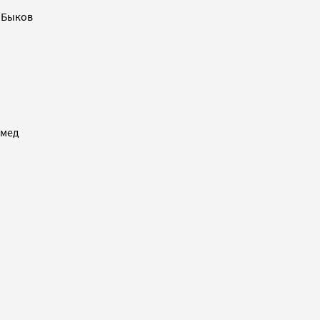
 Быков
амед