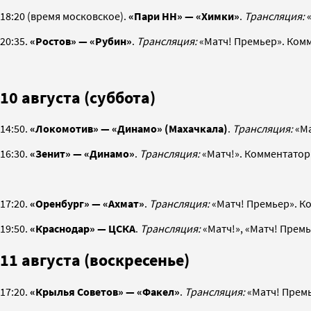
18:20 (время московское).
«
Пари НН
» — «Химки»
.
Трансляция:
«
20:35.
«Ростов» — «Рубин»
.
Трансляция:
«Матч! Премьер». Ком
10 августа (суббота)
14:50.
«
Локомотив
» —
«Динамо»
(Махачкала)
.
Трансляция:
«М
16:30.
«Зенит» — «Динамо»
.
Трансляция:
«Матч!». Комментатор
17:20.
«Оренбург» — «Ахмат»
.
Трансляция:
«Матч! Премьер». К
19:50.
«Краснодар» — ЦСКА
.
Трансляция:
«Матч!», «Матч! Прем
11 августа (воскресенье)
17:20.
«Крылья Советов» — «Факел»
.
Трансляция:
«Матч! Прем