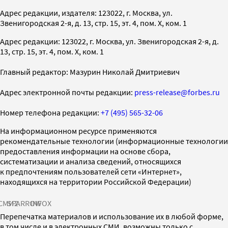
Адрес редакции, издателя: 123022, г. Москва, ул.
Звенигородская 2-я, д. 13, стр. 15, эт. 4, пом. X, ком. 1
Адрес редакции: 123022, г. Москва, ул. Звенигородская 2-я, д.
13, стр. 15, эт. 4, пом. X, ком. 1
Главный редактор: Мазурин Николай Дмитриевич
Адрес электронной почты редакции:
press-release@forbes.ru
Номер телефона редакции:
+7 (495) 565-32-06
На информационном ресурсе применяются
рекомендательные технологии (информационные технологии
предоставления информации на основе сбора,
систематизации и анализа сведений, относящихся
к предпочтениям пользователей сети «Интернет»,
находящихся на территории Российской Федерации)
СМИ2
SPARROW
INFOX
Перепечатка материалов и использование их в любой форме,
в том числе и в электронных СМИ, возможны только с