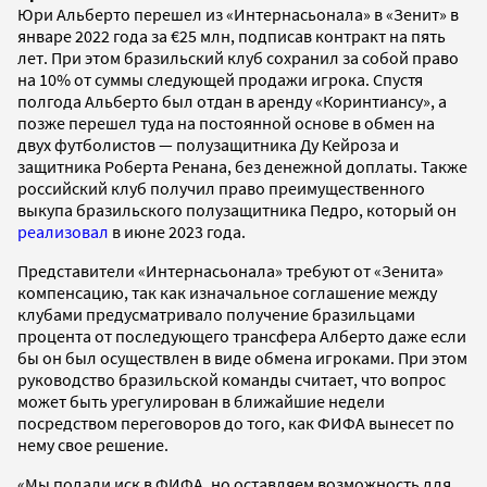
Юри Альберто перешел из «Интернасьонала» в «Зенит» в
январе 2022 года за €25 млн, подписав контракт на пять
лет. При этом бразильский клуб сохранил за собой право
на 10% от суммы следующей продажи игрока. Спустя
полгода Альберто был отдан в аренду «Коринтиансу», а
позже перешел туда на постоянной основе в обмен на
двух футболистов — полузащитника Ду Кейроза и
защитника Роберта Ренана, без денежной доплаты. Также
российский клуб получил право преимущественного
выкупа бразильского полузащитника Педро, который он
реализовал
в июне 2023 года.
Представители «Интернасьонала» требуют от «Зенита»
компенсацию, так как изначальное соглашение между
клубами предусматривало получение бразильцами
процента от последующего трансфера Алберто даже если
бы он был осуществлен в виде обмена игроками. При этом
руководство бразильской команды считает, что вопрос
может быть урегулирован в ближайшие недели
посредством переговоров до того, как ФИФА вынесет по
нему свое решение.
«Мы подали иск в ФИФА, но оставляем возможность для