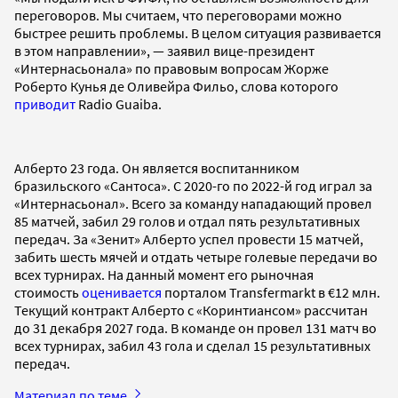
переговоров. Мы считаем, что переговорами можно
быстрее решить проблемы. В целом ситуация развивается
в этом направлении», — заявил вице-президент
«Интернасьонала» по правовым вопросам Жорже
Роберто Кунья де Оливейра Фильо, слова которого
приводит
Radio Guaiba.
Алберто 23 года. Он является воспитанником
бразильского «Сантоса». С 2020-го по 2022-й год играл за
«Интернасьонал». Всего за команду нападающий провел
85 матчей, забил 29 голов и отдал пять результативных
передач. За «Зенит» Алберто успел провести 15 матчей,
забить шесть мячей и отдать четыре голевые передачи во
всех турнирах. На данный момент его рыночная
стоимость
оценивается
порталом Transfermarkt в €12 млн.
Текущий контракт Алберто с «Коринтиансом» рассчитан
до 31 декабря 2027 года. В команде он провел 131 матч во
всех турнирах, забил 43 гола и сделал 15 результативных
передач.
Материал по теме