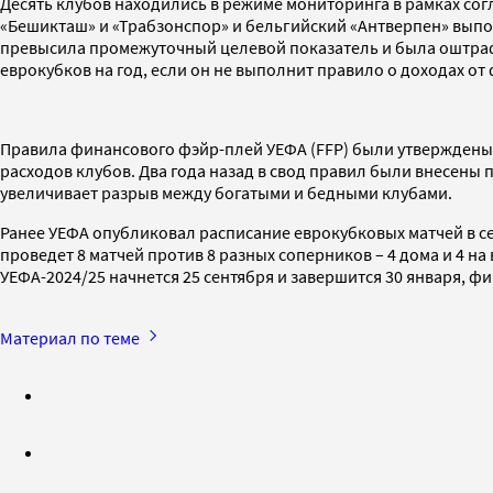
Десять клубов находились в режиме мониторинга в рамках сог
«Бешикташ» и «Трабзонспор» и бельгийский «Антверпен» вып
превысила промежуточный целевой показатель и была оштрафов
еврокубков на год, если он не выполнит правило о доходах от 
Правила финансового фэйр-плей УЕФА (FFP) были утверждены 
расходов клубов. Два года назад в свод правил были внесены
увеличивает разрыв между богатыми и бедными клубами.
Ранее УЕФА опубликовал расписание еврокубковых матчей в сез
проведет 8 матчей против 8 разных соперников – 4 дома и 4 н
УЕФА-2024/25 начнется 25 сентября и завершится 30 января, фи
Материал по теме