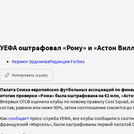
УЕФА оштрафовал «Рому» и «Астон Вил
Кермен Эрдниева
Редакция Forbes
Копировать ссылку
Палата Союза европейских футбольных ассоциаций по финан
итогам проверки «Рома» была оштрафована на €2 млн, «Астон 
Впервые CFCB оценила клубы по новому правилу Cost Squad, к
состав, равном или ниже 90%, затем соотношение снизится до 80
Как
сообщает
пресс-служба УЕФА, все клубы сообщили о соотнош
французский «Марсель», были оштрафованы первой палатой CF