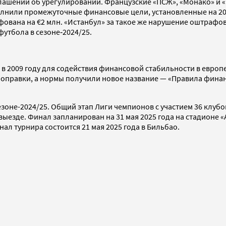
лашений об урегулировании. Французские «ПСЖ», «Монако» и «
олнили промежуточные финансовые цели, установленные на 20
ана на €2 млн. «Истанбул» за такое же нарушение оштрафован
футбола в сезоне‑2024/25.
в 2009 году для содействия финансовой стабильности в европ
 поправки, а нормы получили новое название — «Правила финан
оне-2024/25. Общий этап Лиги чемпионов с участием 36 клубов
а выезде. Финал запланирован на 31 мая 2025 года на стадионе
нал турнира состоится 21 мая 2025 года в Бильбао.