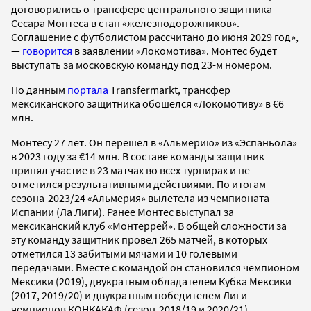
договорились о трансфере центрального защитника
Сесара Монтеса в стан «железнодорожников».
Соглашение с футболистом рассчитано до июня 2029 год»,
—
говорится
в заявлении «Локомотива». Монтес будет
выступать за московскую команду под 23-м номером.
По данным
портала
Transfermarkt, трансфер
мексиканского защитника обошелся «Локомотиву» в €6
млн.
Монтесу 27 лет. Он перешел в «Альмерию» из «Эспаньола»
в 2023 году за €14 млн. В составе команды защитник
принял участие в 23 матчах во всех турнирах и не
отметился результативными действиями. По итогам
сезона-2023/24 «Альмерия» вылетела из чемпионата
Испании (Ла Лиги). Ранее Монтес выступал за
мексиканский клуб «Монтеррей». В общей сложности за
эту команду защитник провел 265 матчей, в которых
отметился 13 забитыми мячами и 10 голевыми
передачами. Вместе с командой он становился чемпионом
Мексики (2019), двукратным обладателем Кубка Мексики
(2017, 2019/20) и двукратным победителем Лиги
чемпионов КОНКАКАФ (сезон-2018/19 и 2020/21).