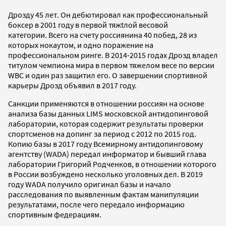
Дрозду 45 лет. Он дебютировал как профессиональный
боксер в 2001 году в первой тяжtлой весовой
категории. Всего на счету россиянина 40 побед, 28 из
которых нокаутом, и одно поражение на
профессиональном ринге. В 2014-2015 годах Дрозд владел
титулом чемпиона мира в первом тяжелом весе по версии
WBC и один раз защитил его. О завершении спортивной
карьеры Дрозд объявил в 2017 году.
Санкции применяются в отношении россиян на основе
анализа базы данных LIMS московской антидопинговой
лаборатории, которая содержит результаты проверки
спортсменов на допинг за период с 2012 по 2015 год.
Копию базы в 2017 году Всемирному антидопинговому
агентству (WADA) передал информатор и бывший глава
лаборатории Григорий Родченков, в отношении которого
в России возбуждено несколько уголовных дел. В 2019
году WADA получило оригинал базы и начало
расследования по выявленным фактам манипуляции
результатами, после чего передало информацию
спортивным федерациям.