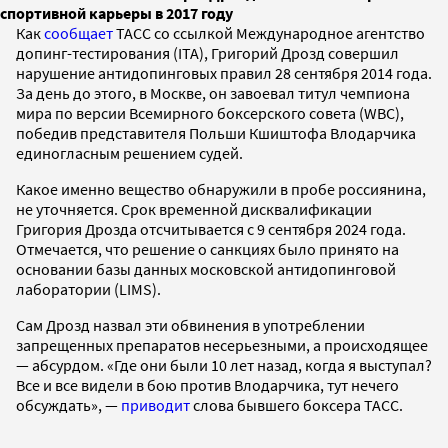
спортивной карьеры в 2017 году
Как
сообщает
ТАСС со ссылкой Международное агентство
допинг-тестирования (ITA), Григорий Дрозд совершил
нарушение антидопинговых правил 28 сентября 2014 года.
За день до этого, в Москве, он завоевал титул чемпиона
мира по версии Всемирного боксерского совета (WBC),
победив представителя Польши Кшиштофа Влодарчика
единогласным решением судей.
Какое именно вещество обнаружили в пробе россиянина,
не уточняется. Срок временной дисквалификации
Григория Дрозда отсчитывается с 9 сентября 2024 года.
Отмечается, что решение о санкциях было принято на
основании базы данных московской антидопинговой
лаборатории (LIMS).
Сам Дрозд назвал эти обвинения в употреблении
запрещенных препаратов несерьезными, а происходящее
— абсурдом. «Где они были 10 лет назад, когда я выступал?
Все и все видели в бою против Влодарчика, тут нечего
обсуждать», —
приводит
слова бывшего боксера ТАСС.