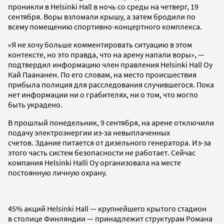
проникли в Helsinki Hall в ночь со среды на четверг, 19
сентября. Воры взломали крышу, а затем бродили по
всему помещению спортивно-концертного комплекса.
«Я не хочу больше комментировать ситуацию в этом
контексте, но это правда, что на арену напали воры», —
подтвердил информацию член правления Helsinki Hall Oy
Кай Паананен. По его словам, на место происшествия
прибыла полиция для расследования случившегося. Пока
нет информации ни о грабителях, ни о том, что могло
быть украдено.
В прошлый понедельник, 9 сентября, на арене отключили
подачу электроэнергии из-за невыплаченных
счетов. Здание питается от дизельного генератора. Из-за
этого часть систем безопасности не работает. Сейчас
компания Helsinki Halli Oy организовала на месте
постоянную личную охрану.
45% акций Helsinki Hall — крупнейшего крытого стадион
в столице Финляндии — принадлежит структурам Романа