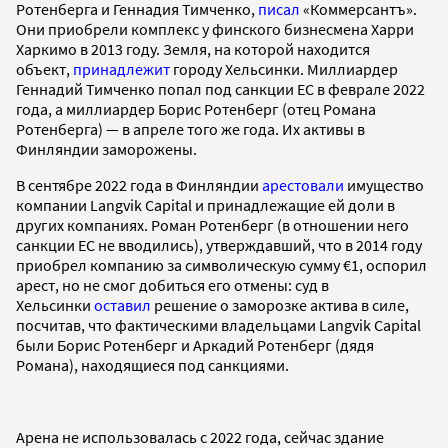
Ротенберга и Геннадия Тимченко,
писал
«Коммерсантъ».
Они приобрели комплекс у финского бизнесмена Харри
Харкимо в 2013 году. Земля, на которой находится
объект,
принадлежит
городу Хельсинки. Миллиардер
Геннадий Тимченко попал под санкции ЕС в феврале 2022
года, а миллиардер Борис Ротенберг (отец Романа
Ротенберга) — в апреле того же года. Их активы в
Финляндии заморожены.
В сентябре 2022 года в Финляндии
арестовали
имущество
компании Langvik Capital и принадлежащие ей доли в
других компаниях. Роман Ротенберг (в отношении него
санкции ЕС не вводились), утверждавший, что в 2014 году
приобрел компанию за символическую сумму €1, оспорил
арест, но не смог добиться его отмены: суд в
Хельсинки
оставил
решение о заморозке актива в силе,
посчитав, что фактическими владельцами Langvik Capital
были Борис Ротенберг и Аркадий Ротенберг (дядя
Романа), находящиеся под санкциями.
Арена не использовалась с 2022 года, сейчас здание