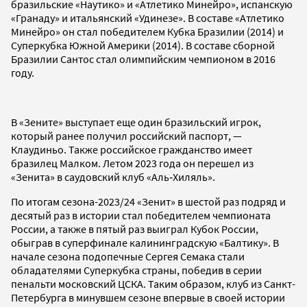
бразильские «Наутико» и «Атлетико Минейро», испанскую
«Гранаду» и итальянский «Удинезе». В составе «Атлетико
Минейро» он стал победителем Кубка Бразилии (2014) и
Суперкубка Южной Америки (2014). В составе сборной
Бразилии Сантос стал олимпийским чемпионом в 2016
году.
В «Зените» выступает еще один бразильский игрок,
который ранее получил российский паспорт, —
Клаудиньо. Также российское гражданство имеет
бразилец Малком. Летом 2023 года он перешел из
«Зенита» в саудовский клуб «Аль‑Хиляль».
По итогам сезона-2023/24 «Зенит» в шестой раз подряд и
десятый раз в истории стал победителем чемпионата
России, а также в пятый раз выиграл Кубок России,
обыграв в суперфинале калининградскую «Балтику». В
начале сезона подопечные Сергея Семака стали
обладателями Суперкубка страны, победив в серии
пенальти московский ЦСКА. Таким образом, клуб из Санкт-
Петербурга в минувшем сезоне впервые в своей истории