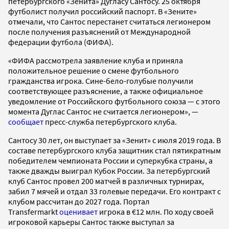
петербургского «Зенита» Дугласу Сантосу. 25 октября
футболист получил российский паспорт. В «Зените»
отмечали, что Сантос перестанет считаться легионером
после получения разъяснений от Международной
федерации футбола (ФИФА).
«ФИФА рассмотрела заявление клуба и приняла
положительное решение о смене футбольного
гражданства игрока. Сине-бело-голубые получили
соответствующее разъяснение, а также официальное
уведомление от Российского футбольного союза — с этого
момента Дуглас Сантос не считается легионером», —
сообщает
пресс-служба петербургского клуба.
Сантосу 30 лет, он выступает за «Зенит» с июля 2019 года. В
составе петербургского клуба защитник стал пятикратным
победителем чемпионата России и суперкубка страны, а
также дважды выиграл Кубок России. За петербургский
клуб Сантос провел 200 матчей в различных турнирах,
забил 7 мячей и отдал 33 голевые передачи. Его контракт с
клубом рассчитан до 2027 года. Портал
Transfermarkt
оценивает
игрока в €12 млн. По ходу своей
игроковой карьеры Сантос также выступал за