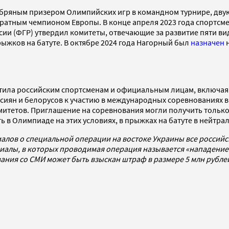
ебряным призером Олимпийских игр в командном турнире, дву
ратным чемпионом Европы. В конце апреля 2023 года спортсм
сии (ФГР) утвердил комитеты, отвечающие за развитие пяти в
ыжков на батуте. В октябре 2024 года Нагорный был
назначен
н
тила российским спортсменам и официальным лицам, включая с
сиян и белорусов к участию в международных соревнованиях в
итетов. Приглашение на соревнования могли получить только
ь в Олимпиаде на этих условиях, в прыжках на батуте в нейтр
алов о специальной операции на востоке Украины все россий
алы, в которых проводимая операция называется «нападением
ования со СМИ может быть взыскан штраф в размере 5 млн рубл