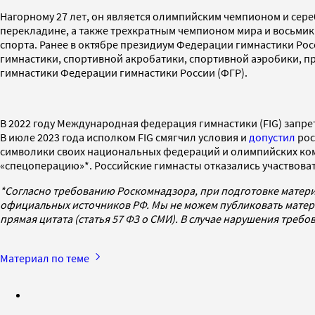
Нагорному 27 лет, он является олимпийским чемпионом и сер
перекладине, а также трехкратным чемпионом мира и восьмик
спорта. Ранее в октябре президиум Федерации гимнастики Рос
гимнастики, спортивной акробатики, спортивной аэробики, пр
гимнастики Федерации гимнастики России (ФГР).
В 2022 году Международная федерация гимнастики (FIG) запре
В июле 2023 года исполком FIG смягчил условия и
допустил
рос
символики своих национальных федераций и олимпийских ком
«спецоперацию»*. Российские гимнасты отказались участвоват
*Согласно требованию Роскомнадзора, при подготовке матери
официальных источников РФ. Мы не можем публиковать матери
прямая цитата (статья 57 ФЗ о СМИ). В случае нарушения треб
Материал по теме