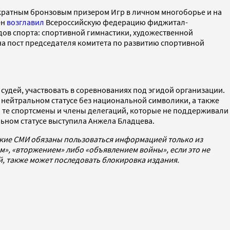
кратным бронзовым призером Игр в личном многоборье и на
ен
возглавил
Всероссийскую федерацию фиджитал-
идов спорта: спортивной гимнастики, художественной
а пост председателя комитета по развитию спортивной
удей, участвовать в соревнованиях под эгидой организации.
 нейтральном статусе без национальной символики, а также
 те спортсмены и члены делегаций, которые не поддерживали
альном статусе выступила Анжела Бладцева.
ские СМИ обязаны пользоваться информацией только из
», «вторжением» либо «объявлением войны», если это не
ей, также может последовать блокировка издания.