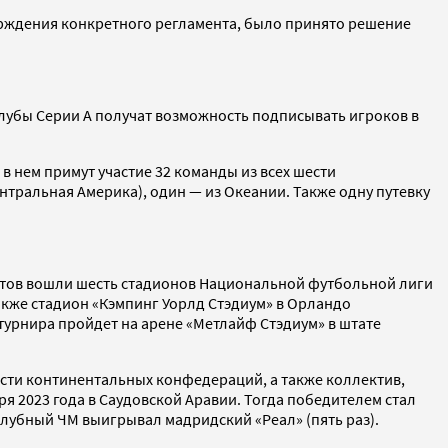
ерждения конкретного регламента, было принято решение
клубы Серии А получат возможность подписывать игроков в
в нем примут участие 32 команды из всех шести
нтральная Америка), один — из Океании. Также одну путевку
ъектов вошли шесть стадионов Национальной футбольной лиги
также стадион «Кэмпинг Уорлд Стэдиум» в Орландо
турнира пройдет на арене «Метлайф Стэдиум» в штате
ести континентальных конфедераций, а также коллектив,
 2023 года в Саудовской Аравии. Тогда победителем стал
клубный ЧМ выигрывал мадридский «Реал» (пять раз).