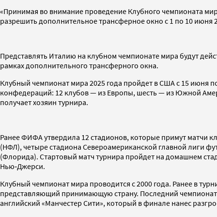
«Принимая во внимание проведение Клубного чемпионата мира
разрешить дополнительное трансферное окно с 1 по 10 июня 2
Представлять Италию на клубном чемпионате мира будут дейс
рамках дополнительного трансферного окна.
Клубный чемпионат мира 2025 года пройдет в США с 15 июня по
конфедераций: 12 клубов — из Европы, шесть — из Южной Амер
получает хозяин турнира.
Ранее ФИФА утвердила 12 стадионов, которые примут матчи к
(НФЛ), четыре стадиона Североамериканской главной лиги фут
(Флорида). Стартовый матч турнира пройдет на домашнем ста
Нью‑Джерси.
Клубный чемпионат мира проводится с 2000 года. Ранее в ту
представляющий принимающую страну. Последний чемпионат мир
английский «Манчестер Сити», который в финале нанес разгро