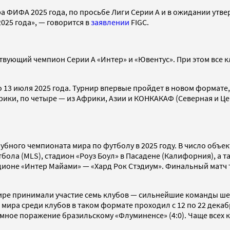
 ФИФА 2025 года, по просьбе Лиги Серии А и в ожидании утв
025 года», — говорится в
заявлении
FIGC.
твующий чемпион Серии А «Интер» и «Ювентус». При этом все 
 13 июля 2025 года. Турнир впервые пройдет в новом формате, 
ики, по четыре — из Африки, Азии и КОНКАКАФ (Северная и Це
лубного чемпионата мира по футболу в 2025 году. В число об
бола (MLS), стадион «Роуз Боул» в Пасадене (Калифорния), а 
дионе «Интер Майами» — «Хард Рок Стэдиум». Финальный матч 
рнире принимали участие семь клубов — сильнейшие команды ш
а среди клубов в таком формате проходил с 12 по 22 декабря
мное поражение бразильскому «Флуминенсе» (4:0). Чаще всех 