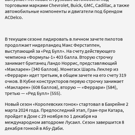
торговыми марками Chevrolet, Buick, GMC, Cadillac, а также
автомобильные компоненты и двигатели под брендом
ACDelco.
В текущем сезоне лидировать в личном зачете пилотов
продолжает нидерландец Макс Ферстаппен,
выступающий за «Ред Булл». На счету действующего
чемпиона «Формулы-1» 403 балла. Вторую строчку
занимает британец Ландо Норрис, представляющий
«Макларен» (340 баллов). Монегаск Шарль Леклер из
«Феррари» идет третьим, в общем зачете на его счету 319
очков. В Кубке конструкторов первую строчку занимает
«Макларен» (608 баллов), вторую — «Феррари» (584),
третью — «Ред Булл» (555).
Новый сезон «Королевских гонок» стартовал в Бахрейне 2
марта 2024 года. Предпоследний этап, Гран-при Катара,
пройдет в Дохе с 29 ноября по 1 декабря на
международном автодроме Лусаил. Сезон завершится 8
декабря гонкой в Абу-Даби.