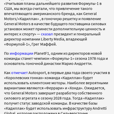
«Учитывая планы дальнейшего развития Формулы-1 в
США, мы всегда считали, что привлечение такого
впечатляющего американского бренда, как General
Motors/«Кадиллак» , в гоночную решетку и появление
General Motors в качестве будущего поставщика силовых
установок может принести дополнительную ценность и
интерес к спорту» —
сказал
президент и генеральный
директор компании Liberty Media, владеющей
«Формулой-1», Грег Маффей.
По
информации
PlanetF1, одним из директоров новой
команды станет чемпион «Формулы-1» сезона 1978 года и
основатель гоночной династии Марио Андретти.
Как
отмечает
Autosport, в первые два года своего участия в
«Королевских гонках» команда «Кадиллак» будет
использовать клиентские моторы. Наиболее вероятными
вариантами являются «Феррари» и «Хонда». Ожидается,
что General Motors завершит разработку собственного
силового агрегата к сезону 2028 года. Тогда «Кадиллак»
получит статус заводской команды. В качестве базы
«Кадиллак» будет использовать инфраструктуру Andretti
Global, которая расположена в Сильверстоуне