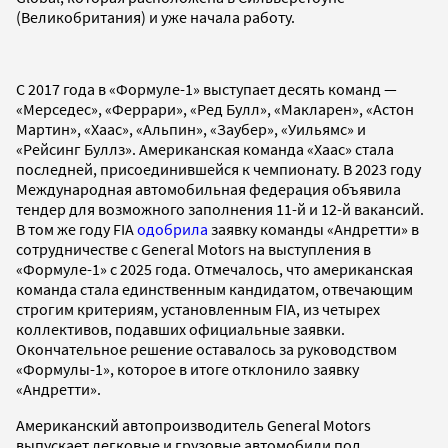
(Великобритания) и уже начала работу.
С 2017 года в «Формуле-1» выступает десять команд —
«Мерседес», «Феррари», «Ред Булл», «Макларен», «Астон
Мартин», «Хаас», «Альпин», «Заубер», «Уильямс» и
«Рейсинг Буллз». Американская команда «Хаас» стала
последней, присоединившейся к чемпионату. В 2023 году
Международная автомобильная федерация объявила
тендер для возможного заполнения 11-й и 12-й вакансий.
В том же году FIA
одобрила
заявку команды «Андретти» в
сотрудничестве с General Motors на выступления в
«Формуле-1» с 2025 года. Отмечалось, что американская
команда стала единственным кандидатом, отвечающим
строгим критериям, установленным FIA, из четырех
коллективов, подавших официальные заявки.
Окончательное решение оставалось за руководством
«Формулы-1», которое в итоге отклонило заявку
«Андретти».
Американский автопроизводитель General Motors
выпускает легковые и грузовые автомобили под