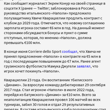
Как сообщает журналист Экрем Конур на своей странице в
соцсети Х (ранее — Twitter; заблокирована в России),
руководство итальянского «Наполи» предложило
полузащитнику Хвиче Кварацхелии продлить контракт с
клубом до 2029 года. Отмечается, что новому соглашению
зарплата игрока составит €6 млн в год. На данный момент
сторонами обсуждаются бонусы и пункт о сумме
отступных, которая, по мнению «Наполи», должна
превышать €100 млн.
В конце июня Corriere dello Sport
сообщал
, что Хвича не
принял предложение «Наполи» о контракте на €5 млн в
год с последующим повышением до €7 млн. Ранее агент
грузинского футболиста Мамука Джугели
заявлял
, что
игрок хочет покинуть «Наполи».
Кварацхелии 23 года. Он воспитанник тбилисского
«Динамо». За взрослую команду дебютировал 29 сентября
2017 года. Стал игроком «Наполи» в июле 2022 года,
перейдя из батумского «Динамо» за €10 млн. Всего за
неаполитанцев Кварацхелия провел 106 матчей во всех
турнирах, забил 30 голов и отдал 29 результативных
передач. В составе итальянского клуба полузащитник стал