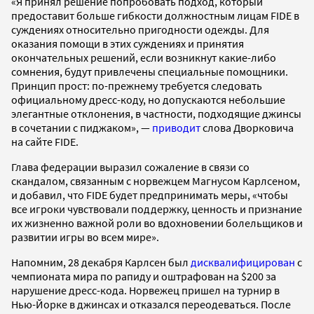
«Я принял решение попробовать подход, который
предоставит больше гибкости должностным лицам FIDE в
суждениях относительно пригодности одежды. Для
оказания помощи в этих суждениях и принятия
окончательных решений, если возникнут какие-либо
сомнения, будут привлечены специальные помощники.
Принцип прост: по-прежнему требуется следовать
официальному дресс-коду, но допускаются небольшие
элегантные отклонения, в частности, подходящие джинсы
в сочетании с пиджаком», —
приводит
слова Дворковича
на сайте FIDE.
Глава федерации выразил сожаление в связи со
скандалом, связанным с норвежцем Магнусом Карлсеном,
и добавил, что FIDE будет предпринимать меры, «чтобы
все игроки чувствовали поддержку, ценность и признание
их жизненно важной роли во вдохновении болельщиков и
развитии игры во всем мире».
Напомним, 28 декабря Карлсен был
дисквалифицирован
с
чемпионата мира по рапиду и оштрафован на $200 за
нарушение дресс-кода. Норвежец пришел на турнир в
Нью-Йорке в джинсах и отказался переодеваться. После