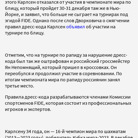
этого Карлсен отказался от участия в чемпионате мира по
блицу, который пройдет 30-31 декабря там же в Нью-
Йорке, и заявил, что больше не сыграет на турнирах под
эгидой FIDE. Однако после слов Дворковича о смягчении
правил дресс-кода Карлсен
объявил
об участии на
турнире по блицу.
Отметим, что на турнире по рапиду за нарушение дресс-
кода был так же оштрафован и российский гроссмейстер
Ян Непомнящий, который пришел в кроссовках. Он
переобулся и продолжил участие в соревновании. По
итогам чемпионата мира по рапиду россиянин занял
третье место.
Правила дресс-кода разрабатываются членами Комиссии
спортсменов FIDE, которая состоит из профессиональных
игроков и экспертов.
Карлсену 34 года, он — 16-й чемпион мира по шахматам
(2013—2023 годы), победитель Кубка мира-2023. В декабре