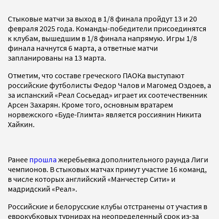
Стыковые матчи за выход в 1/8 финала пройдут 13 и 20
февраля 2025 года. Команды-победители присоединятся
к клубам, вышедшим в 1/8 финала напрямую. Игры 1/8
финала начнутся 6 марта, а ответные матчи
запланированы на 13 марта.
Отметим, что составе греческого ПАОКа выступают
российские футболисты Федор Чалов и Магомед Оздоев, а
за испанский «Реал Сосьедад» играет их соотечественник
Арсен Захарян. Кроме того, основным вратарем
норвежского «Буде-Глимта» является россиянин Никита
Хайкин.
Ранее
прошла
жеребьевка дополнительного раунда Лиги
чемпионов. В стыковых матчах примут участие 16 команд,
в числе которых английский «Манчестер Сити» и
мадридский «Реал».
Российские и белорусские клубы отстранены от участия в
еврокубковых турнирах на неопределенный срок из-за