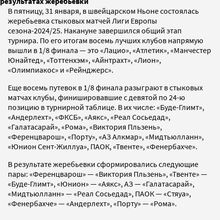
результатах жеребьевки
В пятницу, 31 января, в швейцарском Ньоне состоялась
жеребьевка стыковых матчей Лиги Европы
сезона-2024/25. Накануне завершился общий этап
турнира. По его итогам восемь лучших клубов напрямую
вышли в 1/8 финала — это «Лацио», «Атлетик», «Манчестер
Юнайтед», «Тоттенхэм», «Айнтрахт», «Лион»,
«Олимпиакос» и «Рейнджерс».
Еще восемь путевок в 1/8 финала разыграют в стыковых
матчах клубы, финишировавшие с девятой по 24-ю
позицию в турнирной таблице. В их числе: «Буде-Глимт»,
«Андерлехт», «ФКСБ», «Аякс», «Реал Сосьедад»,
«Галатасарай», «Рома», «Виктория Пльзень»,
«Ференцварош», «Порту», «АЗ Алкмар», «Мидтьюлланн»,
«Юнион Сент-Жиллуа», ПАОК, «Твенте», «Фенербахче».
В результате жеребьевки сформировались следующие
пары: «Ференцварош» — «Виктория Пльзень», «Твенте» —
«Буде-Глимт», «Юнион» — «Аякс», АЗ — «Галатасарай»,
«Мидтьюлланн» — «Реал Сосьедад», ПАОК — «Стяуа»,
«Фенербахче» — «Андерлехт», «Порту» — «Рома».