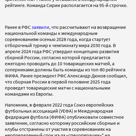
рейтинге. Команда Сирии располагается на 95-й строчке.
Ранее в РФС
заявили
, что рассчитывают на возвращение
национальной команды к международным
соревнованиям осенью 2028 года, когда стартует
отборочный турнир к чемпионату мира 2030 года. В
апреле 2024 года РФС утвердил концепцию развития
сборной России, согласно которой предлагается
ежегодно проводить до 10 товарищеских матчей, а
соперниками должны быть команды из топ-80 рейтинга
ФИФА. Ранее президент РФС Александр Дюков сообщил,
что сборная России в первой половине 2025 года
проведет товарищеские матчи с национальными
командами из Европы.
Напомним, в феврале 2022 года Союз европейских
футбольных ассоциаций (УЕФА) и Международная
федерация футбола (ФИФА) опубликовали совместное
заявление, согласно которому российские сборные и
клубы отстранены от участия в соревнованиях на
неопределенный срок из-за «спецоперации»* на