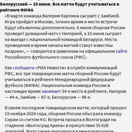
Белоруссией — 10 июня. Все матчи будут учитываться в
рейтинге ФИФА
«В марте команда Валерия Карпина сыграет с Замбией.
Игра пройдет в Москве, точное время и место встречи
будут объявлены дополнительно. 6 июня сборная России
проведет домашний матч с Нигерией, а 10 июня сыграет
на выезде с национальной командой Беларуси. Места
проведения и время начала матчей станут известны
позднее», — говорится в заявлении на официальном
сайте
Российского футбольного союза (РФС).
Как
сообщили
«РИА Новости» в службе коммуникаций
РФС, все три товарищеских матча сборной России будут
учитываться в рейтинге Международной федерации
футбола (ФИФА). Национальная команда России в
настоящее время
занимает
34-е место в рейтинге, Нигерия
— 44-е, Замбия — 87-е, Белоруссия — 98-е.
В своем последнем товарищеском матче, который прошел
19 ноября 2024 года, сборная России обыграла команду
Сирии со счетом 4:0. Встреча прошла в Волгограде на
стадионе «Волгоград Арена» в присутствии 35 628
зрителей. Матч также учитывался в международном