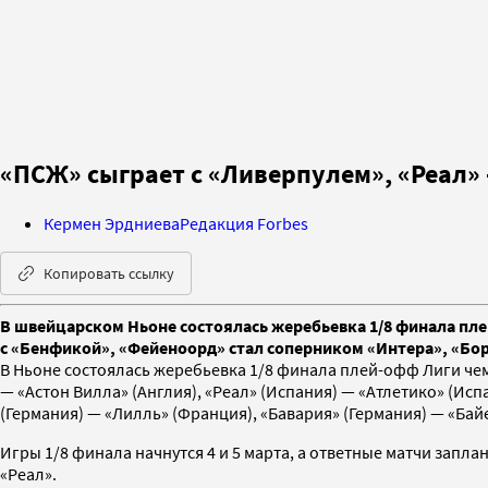
«ПСЖ» сыграет с «Ливерпулем», «Реал» 
Кермен Эрдниева
Редакция Forbes
Копировать ссылку
В швейцарском Ньоне состоялась жеребьевка 1/8 финала пле
с «Бенфикой», «Фейеноорд» стал соперником «Интера», «Бору
В Ньоне состоялась жеребьевка 1/8 финала плей-офф Лиги чем
— «Астон Вилла» (Англия), «Реал» (Испания) — «Атлетико» (Ис
(Германия) — «Лилль» (Франция), «Бавария» (Германия) — «Ба
Игры 1/8 финала начнутся 4 и 5 марта, а ответные матчи запл
«Реал».