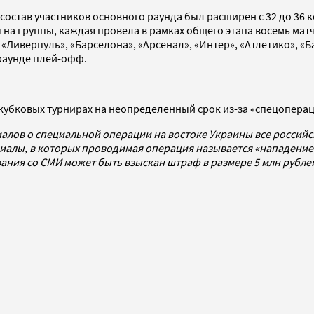
состав участников основного раунда был расширен с 32 до 36
а группы, каждая провела в рамках общего этапа восемь матче
Ливерпуль», «Барселона», «Арсенал», «Интер», «Атлетико», «Б
м раунде плей-офф.
окубковых турнирах на неопределенный срок из-за «спецопера
алов о специальной операции на востоке Украины все россий
алы, в которых проводимая операция называется «нападением
ования со СМИ может быть взыскан штраф в размере 5 млн рубл