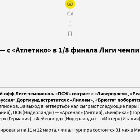
— с «Атлетико» в 1/8 финала Лиги чемп
й-офф Лиги чемпионов. «ПСЖ» сыграет с «Ливерпулем», «Реал
ссия» Дортмунд встретится с «Лиллем», «Брюгге» поборется 
пионов. За выход в четвертьфинал сыграют следующие пары: «
пания), ПСВ (Нидерланды) — «Арсенал» (Англия), «Бенфика» (По
йер» (Германия), «Фейеноорд» (Нидерланды) — «Интер» (Италия
анированы на 11 и 12 марта. Финал турнира состоится 31 мая 