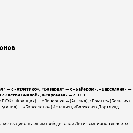
ионов
» — с «Атлетико», «Бавария» — с «Байером», «Барселона» —
с «Астон Виллой», а «Арсенал» — с ПСВ
ПСЖ» (Франция) — «Ливерпуль» (Англия), «Брюгге» (Бельгия)
ртугалия) — «Барселона» (Испания), «Боруссия» Дортмунд
).
в Мюнхене. Действующим победителем Лиги чемпионов является