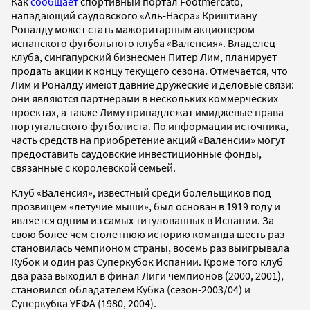
Как
сообщает
спортивный портал Footmercato,
нападающий саудовского «Аль-Насра» Криштиану
Роналду может стать мажоритарным акционером
испанского футбольного клуба «Валенсия». Владелец
клуба, сингапурский бизнесмен Питер Лим, планирует
продать акции к концу текущего сезона. Отмечается, что
Лим и Роналду имеют давние дружеские и деловые связи:
они являются партнерами в нескольких коммерческих
проектах, а также Лиму принадлежат имиджевые права
португальского футболиста. По информации источника,
часть средств на приобретение акций «Валенсии» могут
предоставить саудовские инвестиционные фонды,
связанные с королевской семьей.
Клуб «Валенсия», известный среди болельщиков под
прозвищем «летучие мыши», был основан в 1919 году и
является одним из самых титулованных в Испании. За
свою более чем столетнюю историю команда шесть раз
становилась чемпионом страны, восемь раз выигрывала
Кубок и один раз Суперкубок Испании. Кроме того клуб
два раза выходил в финал Лиги чемпионов (2000, 2001),
становился обладателем Кубка (сезон-2003/04) и
Суперкубка УЕФА (1980, 2004).