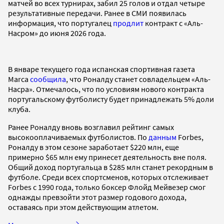
матчей во всех турнирах, забил 25 голов и отдал четыре
результативные передачи. Ранее в СМИ появилась
информация, что португалец
продлит
контракт с «Аль-
Насром» до июня 2026 года.
В январе текущего года испанская спортивная газета
Marca
сообщила
, что Роналду станет совладельцем «Аль-
Насра». Отмечалось, что по условиям нового контракта
португальскому футболисту будет принадлежать 5% доли
клуба.
Ранее Роналду вновь возглавил рейтинг самых
высокооплачиваемых футболистов. По
данным
Forbes,
Роналду в этом сезоне заработает $220 млн, еще
примерно $65 млн ему принесет деятельность вне поля.
Общий доход португальца в $285 млн станет рекордным в
футболе. Среди всех спортсменов, которых отслеживает
Forbes с 1990 года, только боксер Флойд Мейвезер смог
однажды превзойти этот размер годового дохода,
оставаясь при этом действующим атлетом.