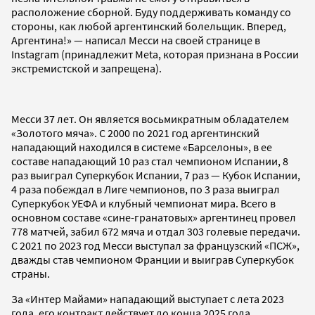
расположение сборной. Буду поддерживать команду со
стороны, как любой аргентинский болельщик. Вперед,
Аргентина!» — написал Месси на своей странице в
Instagram (принадлежит Meta, которая признана в России
экстремистской и запрещена).
Месси 37 лет. Он является восьмикратным обладателем
«Золотого мяча». С 2000 по 2021 год аргентинский
нападающий находился в системе «Барселоны», в ее
составе нападающий 10 раз стал чемпионом Испании, 8
раз выиграл Суперкубок Испании, 7 раз — Кубок Испании,
4 раза побеждал в Лиге чемпионов, по 3 раза выиграл
Суперкубок УЕФА и клубный чемпионат мира. Всего в
основном составе «сине-гранатовых» аргентинец провел
778 матчей, забил 672 мяча и отдал 303 голевые передачи.
С 2021 по 2023 год Месси выступал за французский «ПСЖ»,
дважды став чемпионом Франции и выиграв Суперкубок
страны.
За «Интер Майами» нападающий выступает с лета 2023
года, его контракт действует до конца 2025 года.