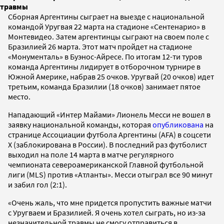
травмы
Сборная Аргентины сыграет на выезде с национальной
командой Уругвая 22 марта на стадионе «Сентенарио» в
Монтевидео. Затем аргентинцы сыграют на своем поле с
Бразилией 26 марта. Этот матч пройдет на стадионе
«Монументаль» в Буэнос-Айресе. По итогам 12-ти туров
команда Аргентины лидирует в отборочном турнире в
Южной Америке, набрав 25 очков. Уругвай (20 очков) идет
третьим, команда Бразилии (18 очков) занимает пятое
место.
Нападающий «Интер Майами» Лионель Месси не вошел в
заявку национальной команды, которая
опубликована
на
странице Ассоциации футбола Аргентины (AFA) в соцсети
Х (заблокирована в России). В последний раз футболист
выходил на поле 14 марта в матче регулярного
чемпионата североамериканской Главной футбольной
лиги (MLS) против «Атланты». Месси отыграл все 90 минут
и забил гол (2:1).
«Очень жаль, что мне придется пропустить важные матчи
с Уругваем и Бразилией. Я очень хотел сыграть, но из-за
незначительной травмы не смогу отправиться в