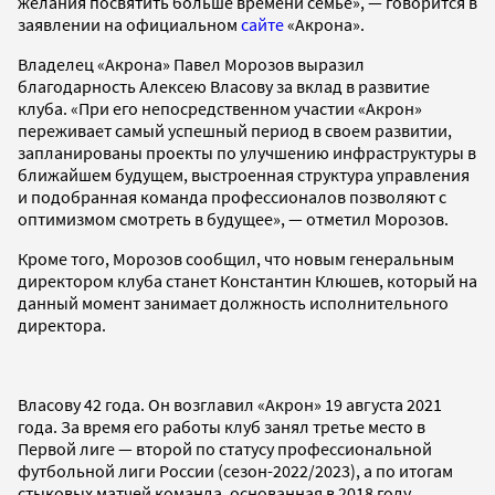
желания посвятить больше времени семье», — говорится в
заявлении на официальном
сайте
«Акрона».
Владелец «Акрона» Павел Морозов выразил
благодарность Алексею Власову за вклад в развитие
клуба. «При его непосредственном участии «Акрон»
переживает самый успешный период в своем развитии,
запланированы проекты по улучшению инфраструктуры в
ближайшем будущем, выстроенная структура управления
и подобранная команда профессионалов позволяют с
оптимизмом смотреть в будущее», — отметил Морозов.
Кроме того, Морозов сообщил, что новым генеральным
директором клуба станет Константин Клюшев, который на
данный момент занимает должность исполнительного
директора.
Власову 42 года. Он возглавил «Акрон» 19 августа 2021
года. За время его работы клуб занял третье место в
Первой лиге — второй по статусу профессиональной
футбольной лиги России (сезон-2022/2023), а по итогам
стыковых матчей команда, основанная в 2018 году,