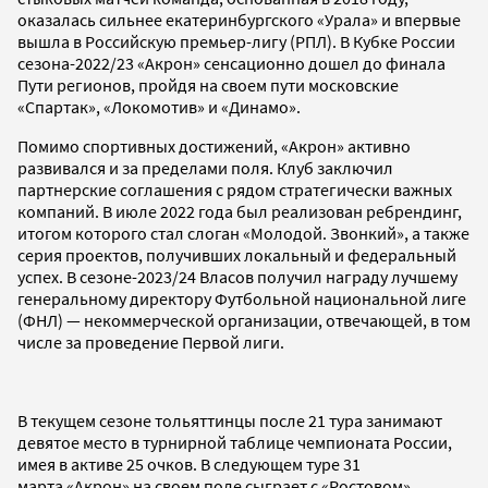
оказалась сильнее екатеринбургского «Урала» и впервые
вышла в Российскую премьер-лигу (РПЛ). В Кубке России
сезона-2022/23 «Акрон» сенсационно дошел до финала
Пути регионов, пройдя на своем пути московские
«Спартак», «Локомотив» и «Динамо».
Помимо спортивных достижений, «Акрон» активно
развивался и за пределами поля. Клуб заключил
партнерские соглашения с рядом стратегически важных
компаний. В июле 2022 года был реализован ребрендинг,
итогом которого стал слоган «Молодой. Звонкий», а также
серия проектов, получивших локальный и федеральный
успех. В сезоне-2023/24 Власов получил награду лучшему
генеральному директору Футбольной национальной лиге
(ФНЛ) — некоммерческой организации, отвечающей, в том
числе за проведение Первой лиги.
В текущем сезоне тольяттинцы после 21 тура занимают
девятое место в турнирной таблице чемпионата России,
имея в активе 25 очков. В следующем туре 31
марта «Акрон» на своем поле сыграет с «Ростовом».