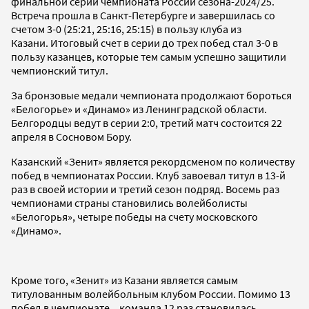
финальной серии чемпионата России сезона-2024/25.
Встреча прошла в Санкт-Петербурге и завершилась со
счетом 3-0 (25:21, 25:16, 25:15) в пользу клуба из
Казани. Итоговый счет в серии до трех побед стал 3-0 в
пользу казанцев, которые тем самым успешно защитили
чемпионский титул.
За бронзовые медали чемпионата продолжают бороться
«Белогорье» и «Динамо» из Ленинградской области.
Белгородцы ведут в серии 2:0, третий матч состоится 22
апреля в Сосновом Бору.
Казанский «Зенит» является рекордсменом по количеству
побед в чемпионатах России. Клуб завоевал титул в 13-й
раз в своей истории и третий сезон подряд. Восемь раз
чемпионами страны становились волейболисты
«Белогорья», четыре победы на счету московского
«Динамо».
Кроме того, «Зенит» из Казани является самым
титулованным волейбольным клубом России. Помимо 13
побед в чемпионате, , команда 12 раз становилась