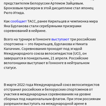
предстаителем Белоруссии Артемом Зайцевым.
Бронзовым призером в этой дисциплине стал японец
Рюто Итида.
Как
сообщает
ТАСС, ранее Кирильцев и чемпионка мира
Яна Бурлакова стали серебряными призерами
соревнований в кейрине.
Всего на турнире в Гонконге
выступают
три российских
спортсмена — это Кирильцев, Бурлакова и Никита
Калачник. Соревнования проходят под эгидой
Международного союза велосипедистов (UCI), он
завершатся в понедельник, 21 апреля. Российские
велогонщики выступают в Гонконге в нейтральном
статусе.
В марте 2022 года Международный союз велосипедистов
отстранил российских и белорусских спортсменов от
участия в международных соревнованиях на уровне
сборных под национальным флагом. При этом россиянам
разрешили выступать на международной арене в