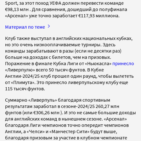
Sport, за этот поход УЕФА должен перевести команде
€98,13 млн . Для сравнения, дошедший до полуфинала
«Арсенал» уже точно заработает €117,93 миллиона.
Материал по теме
Клуб также выступал в английских национальных кубках,
но это очень низкооплачиваемые турниры. Здесь
команды зарабатывают в разы (если не десятки раз)
больше на доходах с билетов, чем на призовых.
Поражение в финале Кубка Лиги от «Ньюкасла»
принесло
«Ливерпулю» всего 50 тысяч фунтов. В Кубке
Англии-2024/25 клуб прошел один раунд, чтобы вылететь
от «Плимута». Это принесло ливерпульскому клубу еще
115 тысяч фунтов.
Суммарно «Ливерпуль» благодаря спортивным
результатам заработал в сезоне-2024/25 260,27 млн
фунтов (или €306,26 млн ). И это не самые большие доходы
для английских команд в нынешнем сезоне. «Арсенал»
благодаря Лиги чемпионов точно опередит чемпионов
Англии, а «Челси» и «Манчестер Сити» будут выше,
благодаря призовым за участие в клубном чемпионате