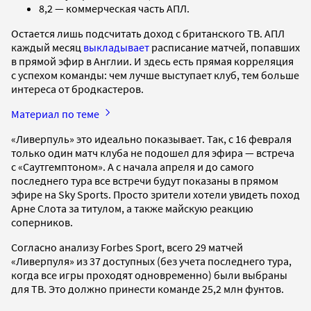
8,2 — коммерческая часть АПЛ.
Остается лишь подсчитать доход с британского ТВ. АПЛ
каждый месяц
выкладывает
расписание матчей, попавших
в прямой эфир в Англии. И здесь есть прямая корреляция
с успехом команды: чем лучше выступает клуб, тем больше
интереса от бродкастеров.
Материал по теме
«Ливерпуль» это идеально показывает. Так, с 16 февраля
только один матч клуба не подошел для эфира — встреча
с «Саутгемптоном». А с начала апреля и до самого
последнего тура все встречи будут показаны в прямом
эфире на Sky Sports. Просто зрители хотели увидеть поход
Арне Слота за титулом, а также майскую реакцию
соперников.
Согласно анализу Forbes Sport, всего 29 матчей
«Ливерпуля» из 37 доступных (без учета последнего тура,
когда все игры проходят одновременно) были выбраны
для ТВ. Это должно принести команде 25,2 млн фунтов.