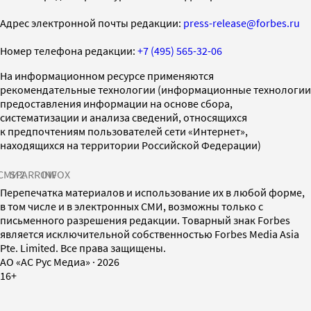
Адрес электронной почты редакции:
press-release@forbes.ru
Номер телефона редакции:
+7 (495) 565-32-06
На информационном ресурсе применяются
рекомендательные технологии (информационные технологии
предоставления информации на основе сбора,
систематизации и анализа сведений, относящихся
к предпочтениям пользователей сети «Интернет»,
находящихся на территории Российской Федерации)
СМИ2
SPARROW
INFOX
Перепечатка материалов и использование их в любой форме,
в том числе и в электронных СМИ, возможны только с
письменного разрешения редакции. Товарный знак Forbes
является исключительной собственностью Forbes Media Asia
Pte. Limited. Все права защищены.
AO «АС Рус Медиа»
·
2026
16+