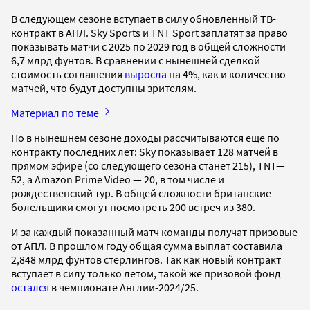
В следующем сезоне вступает в силу обновленный ТВ-
контракт в АПЛ. Sky Sports и TNT Sport заплатят за право
показывать матчи с 2025 по 2029 год в общей сложности
6,7 млрд фунтов. В сравнении с нынешней сделкой
стоимость соглашения
выросла
на 4%, как и количество
матчей, что будут доступны зрителям.
Материал по теме
Но в нынешнем сезоне доходы рассчитываются еще по
контракту последних лет: Sky показывает 128 матчей в
прямом эфире (со следующего сезона станет 215), TNT—
52, а Amazon Prime Video — 20, в том числе и
рождественский тур. В общей сложности британские
болельщики смогут посмотреть 200 встреч из 380.
И за каждый показанный матч команды получат призовые
от АПЛ. В прошлом году общая сумма выплат составила
2,848 млрд фунтов стерлингов. Так как новый контракт
вступает в силу только летом, такой же призовой фонд
остался
в чемпионате Англии-2024/25.