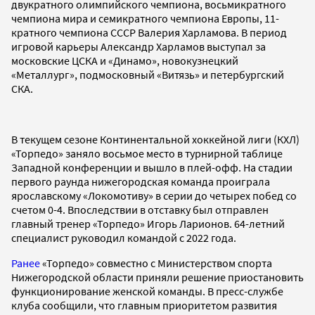
двукратного олимпийского чемпиона, восьмикратного
чемпиона мира и семикратного чемпиона Европы, 11-
кратного чемпиона СССР Валерия Харламова. В период
игровой карьеры Александр Харламов выступал за
московские ЦСКА и «Динамо», новокузнецкий
«Металлург», подмосковный «Витязь» и петербургский
СКА.
В текущем сезоне Континентальной хоккейной лиги (КХЛ)
«Торпедо» заняло восьмое место в турнирной таблице
Западной конференции и вышло в плей-офф. На стадии
первого раунда нижегородская команда проиграла
ярославскому «Локомотиву» в серии до четырех побед со
счетом 0-4. Впоследствии в отставку был отправлен
главный тренер «Торпедо» Игорь Ларионов. 64-летний
специалист руководил командой с 2022 года.
Ранее
«Торпедо» совместно с Министерством спорта
Нижегородской области приняли решение приостановить
функционирование женской команды. В пресс-службе
клуба сообщили, что главным приоритетом развития