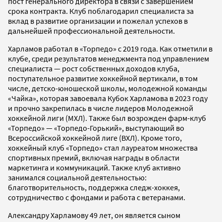
пост генерального директора в связи с завершением
срока контракта. Клуб поблагодарил специалиста за
вклад в развитие организации и пожелал успехов в
дальнейшей профессиональной деятельности.
Харламов работал в «Торпедо» с 2019 года. Как отметили в
клубе, среди результатов менеджмента под управлением
специалиста — рост собственных доходов клуба,
поступательное развитие хоккейной вертикали, в том
числе, детско-юношеской школы, молодежной команды
«Чайка», которая завоевала Кубок Харламова в 2023 году
и прочно закрепилась в числе лидеров Молодежной
хоккейной лиги (МХЛ). Также был возрожден фарм-клуб
«Торпедо» — «Торпедо-Горький», выступающий во
Всероссийской хоккейной лиге (ВХЛ). Кроме того,
хоккейный клуб «Торпедо» стал лауреатом множества
спортивных премий, включая награды в области
маркетинга и коммуникаций. Также клуб активно
занимался социальной деятельностью:
благотворительность, поддержка следж-хоккея,
сотрудничество с фондами и работа с ветеранами.
Александру Харламову 49 лет, он является сыном